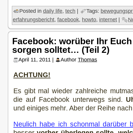
Posted in
daily life
,
tech
|
Tags:
bewegungspro
erfahrungsbericht
,
facebook
,
howto
,
internet
|
N
Facebook: worüber Ihr Euc
sorgen solltet… (Teil 2)
April 11, 2011 |
Author
Thomas
ACHTUNG!
Es gibt mal wieder zahlreiche mutmas
die auf Facebook unterwegs sind.
U
und einiges mehr. Aber der Reihe nac
Neulich habe ich schonmal darüber be
besser
vorher überlegen sollte, wel