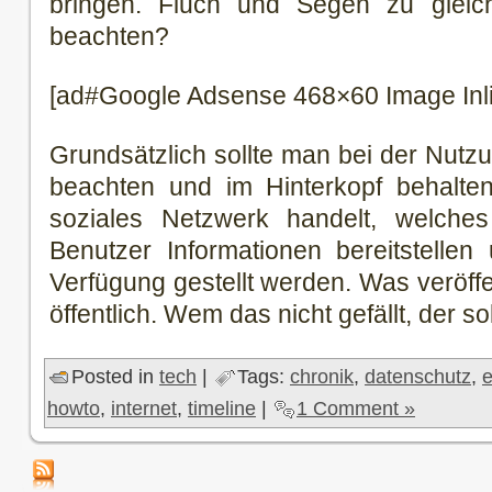
bringen. Fluch und Segen zu gleic
beachten?
[ad#Google Adsense 468×60 Image Inl
Grundsätzlich sollte man bei der Nut
beachten und im Hinterkopf behalte
soziales Netzwerk handelt, welche
Benutzer Informationen bereitstelle
Verfügung gestellt werden. Was veröffentl
öffentlich. Wem das nicht gefällt, der sol
Posted in
tech
|
Tags:
chronik
,
datenschutz
,
e
howto
,
internet
,
timeline
|
1 Comment »