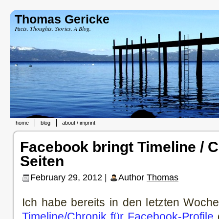
Thomas Gericke
Facts. Thoughts. Stories. A Blog.
home
blog
about / imprint
Facebook bringt Timeline / C
Seiten
February 29, 2012 |
Author
Thomas
Ich habe bereits in den letzten Woch
Timeline/Chronik für Facebook-Profile
g