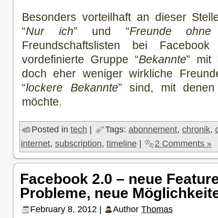
Besonders vorteilhaft an dieser Stell
“
Nur ich
” und “
Freunde ohne
Freundschaftslisten bei Faceboo
vordefinierte Gruppe “
Bekannte
” mit
doch eher weniger wirkliche Freund
“
lockere Bekannte
” sind, mit denen
möchte.
Posted in
tech
|
Tags:
abonnement
,
chronik
,
internet
,
subscription
,
timeline
|
2 Comments »
Facebook 2.0 – neue Featur
Probleme, neue Möglichkeit
February 8, 2012 |
Author
Thomas