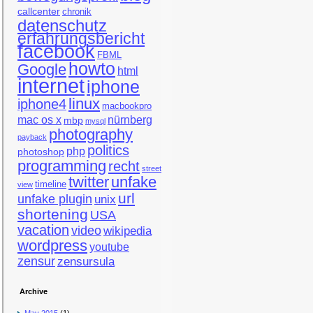
callcenter
chronik
datenschutz
erfahrungsbericht
facebook
FBML
howto
Google
html
internet
iphone
linux
iphone4
macbookpro
mac os x
nürnberg
mbp
mysql
photography
payback
politics
php
photoshop
programming
recht
street
twitter
unfake
timeline
view
url
unfake plugin
unix
shortening
USA
vacation
video
wikipedia
wordpress
youtube
zensur
zensursula
Archive