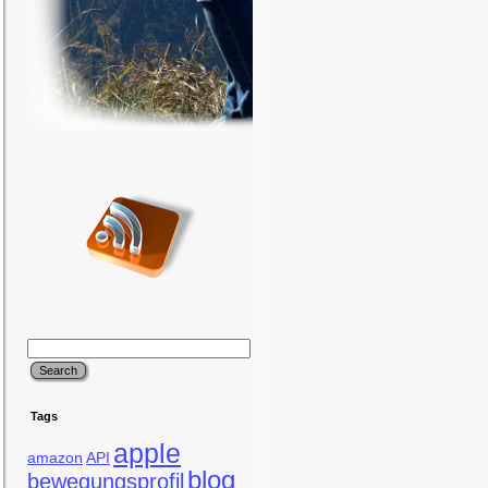
Tags
apple
amazon
API
blog
bewegungsprofil