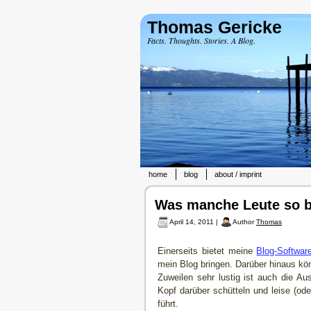
Thomas Gericke
Facts. Thoughts. Stories. A Blog.
home
blog
about / imprint
Was manche Leute so 
April 14, 2011 |
Author
Thomas
Einerseits bietet meine
Blog-Softwar
mein Blog bringen. Darüber hinaus kö
Zuweilen sehr lustig ist auch die A
Kopf darüber schütteln und leise (od
führt.