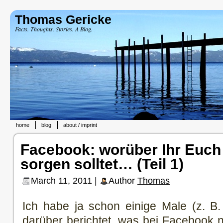
Thomas Gericke
Facts. Thoughts. Stories. A Blog.
home
blog
about / imprint
Facebook: worüber Ihr Euc
sorgen solltet… (Teil 1)
March 11, 2011 |
Author
Thomas
Ich habe ja schon einige Male (z. B
darüber berichtet, was bei Facebook n