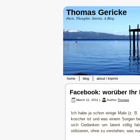
Thomas Gericke
Facts. Thoughts. Stories. A Blog.
home
blog
about / imprint
Facebook: worüber Ihr 
March 11, 2011 |
Author
Thomas
Ich habe ja schon einige Male (z. B
koscher ist und was einem Sorgen ber
sich Gedanken um latent völlig f
stilisieren, ohne zu verstehen, was nu