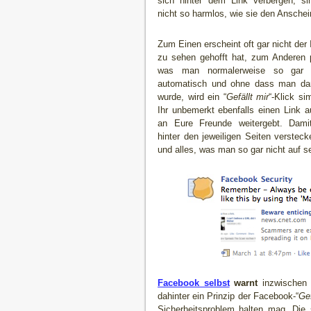
sich hinter dem Link verbergen, si
nicht so harmlos, wie sie den Ansche
Zum Einen erscheint oft gar nicht der
zu sehen gehofft hat, zum Anderen p
was man normalerweise so gar n
automatisch und ohne dass man darü
wurde, wird ein “
Gefällt mir
“-Klick si
Ihr unbemerkt ebenfalls einen Link a
an Eure Freunde weitergebt. Dami
hinter den jeweiligen Seiten verstec
und alles, was man so gar nicht auf 
Facebook selbst
warnt
inzwischen 
dahinter ein Prinzip der Facebook-“
Gef
Sicherheitsproblem halten mag. Di