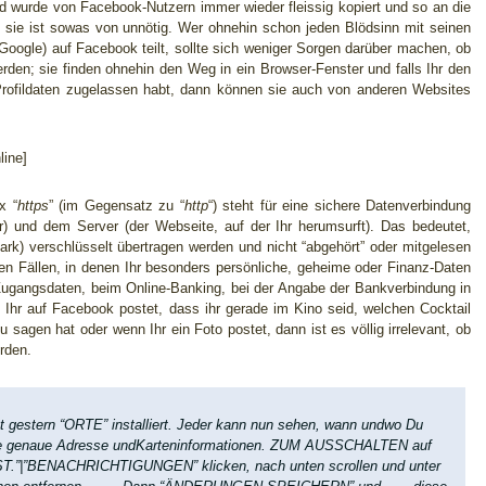
 wurde von Facebook-Nutzern immer wieder fleissig kopiert und so an die
nd sie ist sowas von unnötig. Wer ohnehin schon jeden Blödsinn mit seinen
Google) auf Facebook teilt, sollte sich weniger Sorgen darüber machen, ob
rden; sie finden ohnehin den Weg in ein Browser-Fenster und falls Ihr den
 Profildaten zugelassen habt, dann können sie auch von anderen Websites
ine]
x “
https
” (im Gegensatz zu “
http
“) steht für eine sichere Datenverbindung
 und dem Server (der Webseite, auf der Ihr herumsurft). Das bedeutet,
ark) verschlüsselt übertragen werden und nicht “abgehört” oder mitgelesen
len Fällen, in denen Ihr besonders persönliche, geheime oder Finanz-Daten
 Zugangsdaten, beim Online-Banking, bei der Angabe der Bankverbindung in
Ihr auf Facebook postet, dass ihr gerade im Kino seid, welchen Cocktail
 sagen hat oder wenn Ihr ein Foto postet, dann ist es völlig irrelevant, ob
rden.
gestern “ORTE” installiert. Jeder kann nun sehen, wann undwo Du
 die genaue Adresse undKarteninformationen. ZUM AUSSCHALTEN auf
.”|”BENACHRICHTIGUNGEN” klicken, nach unten scrollen und unter