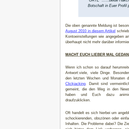
“ORTE” ……beide Häkc
Botschaft in Euer Profil 
Die oben genannte Meldung ist beson
August 2010 in diesem Artikel
schrieb 
Kontoeinstellungen wie angegeben anp
überhaupt nicht mehr darüber informie
MACHT EUCH LIEBER MAL GEDANK
Wenn ich schon so darauf herumreite
Antwort:
viele, viele Dinge. Besonder
den letzten Wochen und Monaten 
Clickjacking
. Damit sind vermeintlic
gemeint, die den Weg in den News
haben und Euch dazu animier
draufzuklicken.
Oft handelt es sich hierbei um angeb
schockierenden, obszönen oder einfa
Inhalten. Die Probleme dabei? Die Zie