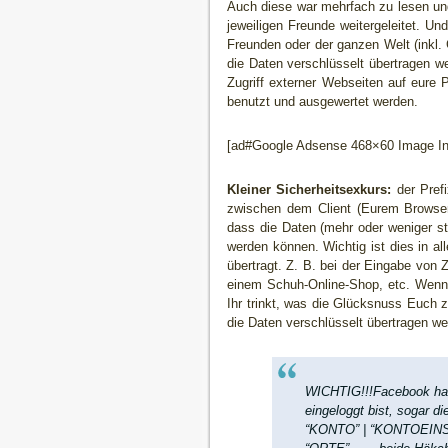
Auch diese war mehrfach zu lesen und
jeweiligen Freunde weitergeleitet. U
Freunden oder der ganzen Welt (inkl. 
die Daten verschlüsselt übertragen we
Zugriff externer Webseiten auf eure
benutzt und ausgewertet werden.
[ad#Google Adsense 468×60 Image Inl
Kleiner Sicherheitsexkurs:
der Prefi
zwischen dem Client (Eurem Browser)
dass die Daten (mehr oder weniger st
werden können. Wichtig ist dies in al
übertragt. Z. B. bei der Eingabe von
einem Schuh-Online-Shop, etc. Wenn 
Ihr trinkt, was die Glücksnuss Euch zu
die Daten verschlüsselt übertragen we
WICHTIG!!!Facebook hat 
eingeloggt bist, sogar
“KONTO” | “KONTOEINST