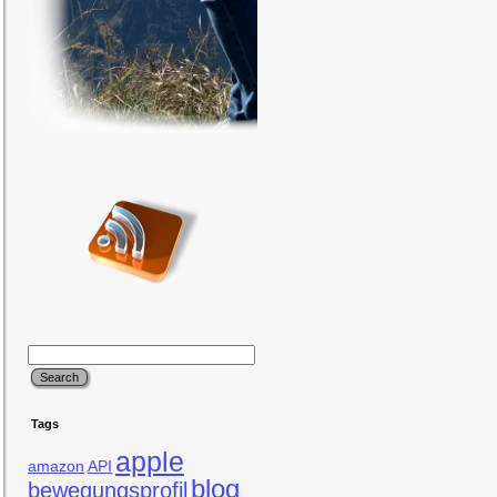
Tags
apple
amazon
API
blog
bewegungsprofil