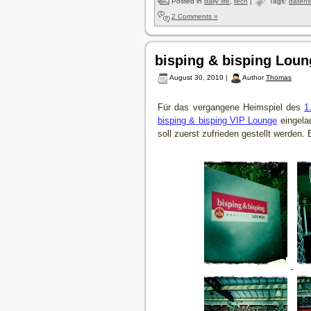
Posted in
daily life
,
tech
|
Tags:
datens
2 Comments »
bisping & bisping Loun
August 30, 2010 |
Author
Thomas
Für das vergangene Heimspiel des
1
bisping & bisping VIP Lounge
eingela
soll zuerst zufrieden gestellt werden.