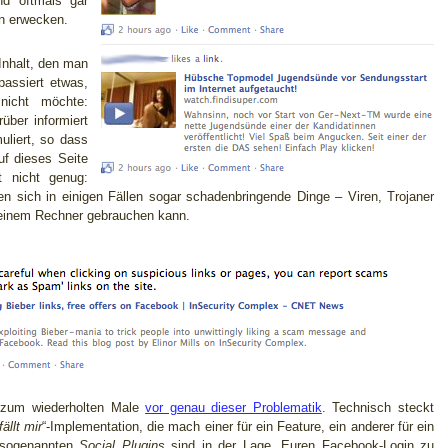
nd oftmals gar
in erwecken.
 Inhalt, den man
assiert etwas,
icht möchte:
ber informiert
muliert, so dass
uf dieses Seite
t nicht genug:
ken sich in einigen Fällen sogar schadenbringende Dinge – Viren, Trojaner
seinem Rechner gebrauchen kann.
zum wiederholten Male
vor genau dieser Problematik
. Technisch steckt
ällt mir
“-Implementation, die mach einer für ein Feature, ein anderer für ein
e sogenannten
Social Plugins
sind in der Lage, Euren Facebook-Login zu