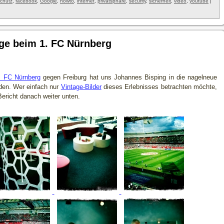
chutz
,
facebook
,
Google
,
howto
,
internet
,
privatsphäre
,
security
,
sicherheit
,
video
,
youtube
|
ge beim 1. FC Nürnberg
. FC Nürnberg
gegen Freiburg hat uns Johannes Bisping in die nagelneue
den. Wer einfach nur
Vintage-Bilder
dieses Erlebnisses betrachten möchte,
 Bericht danach weiter unten.