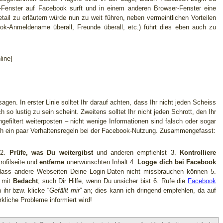
r-Fenster auf Facebook surft und in einem anderen Browser-Fenster eine
etail zu erläutern würde nun zu weit führen, neben vermeintlichen Vorteilen
ook-Anmeldename überall, Freunde überall, etc.) führt dies eben auch zu
ine]
gen. In erster Linie solltet Ihr darauf achten, dass Ihr nicht jeden Scheiss
so lustig zu sein scheint. Zweitens solltet Ihr nicht jeden Schrott, den Ihr
gefiltert weiterposten – nicht wenige Informationen sind falsch oder sogar
ch ein paar Verhaltensregeln bei der Facebook-Nutzung. Zusammengefasst:
2.
Prüfe, was Du weitergibst
und anderen empfiehlst 3.
Kontrolliere
ofilseite und
entferne
unerwünschten Inhalt 4.
Logge dich bei Facebook
dass andere Webseiten Deine Login-Daten nicht missbrauchen können 5.
n mit
Bedacht
; such Dir Hilfe, wenn Du unsicher bist 6. Rufe die
Facebook
ihr bzw. klicke “
Gefällt mir
” an; dies kann ich dringend empfehlen, da auf
rkliche Probleme informiert wird!