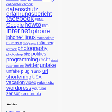
callcenter
chronik
datenschutz
erfahrungsbericht
facebook
FBML
howto
Google
html
internet
iphone
linux
iphone4
macbookpro
mac os x
nürnberg
mbp
mysql
photography
payback
politics
php
photoshop
programming
recht
street
twitter
unfake
timeline
view
url
unfake plugin
unix
shortening
USA
vacation
video
wikipedia
wordpress
youtube
zensur
zensursula
Archive