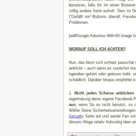
benutzen, falls Ihr im einen Browse
völlig andere Seite aufruft. Dies im D
(“
Gefällt mir
“-Buttons überall, Faceb
Problemen.
[ad#Google Adsense 468×60 Image Inl
WORAUF SOLL ICH ACHTEN?
Nun, das lässt sich schwer pauschal sa
anklickt – auch wenn es zunächst noch 
irgendwo gehört oder gelesen habt, un
schädlich. Darüber hinaus empfehle i
1.
Nicht jeden Scheiss anklicken
regelmässig deine eigene Facebook-Pr
aus
, wenn Du es nicht benutzt, so 
Wähle Deine Sicherheitseinstellunge
Security
Seite auf und werde
Fan
von 
diesem Wege relativ frühzeitig über wi