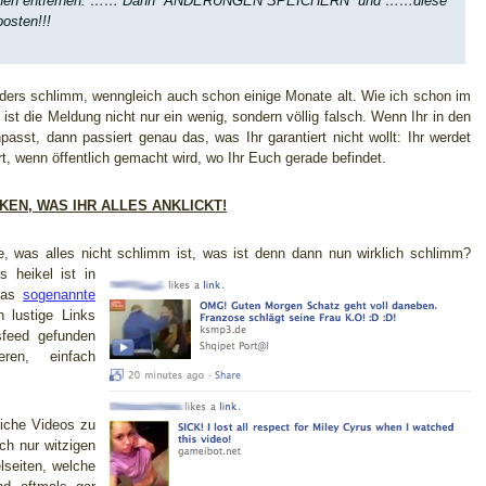
hen entfernen. …… Dann “ÄNDERUNGEN SPEICHERN” und ……diese
posten!!!
ders schlimm, wenngleich auch schon einige Monate alt. Wie ich schon im
ist die Meldung nicht nur ein wenig, sondern völlig falsch. Wenn Ihr in den
asst, dann passiert genau das, was Ihr garantiert nicht wollt: Ihr werdet
rt, wenn öffentlich gemacht wird, wo Ihr Euch gerade befindet.
EN, WAS IHR ALLES ANKLICKT!
, was alles nicht schlimm ist, was ist denn dann nun wirklich schlimm?
s heikel ist in
das
sogenannte
h lustige Links
feed gefunden
en, einfach
liche Videos zu
ch nur witzigen
lseiten, welche