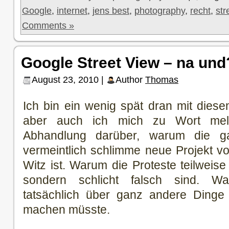
Google
,
internet
,
jens best
,
photography
,
recht
,
str
Comments »
Google Street View – na und
August 23, 2010 |
Author
Thomas
Ich bin ein wenig spät dran mit die
aber auch ich mich zu Wort meld
Abhandlung darüber, warum die 
vermeintlich schlimme neue Projekt v
Witz ist. Warum die Proteste teilweise
sondern schlicht falsch sind. W
tatsächlich über ganz andere Ding
machen müsste.