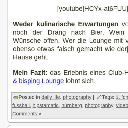
[youtube]HCYx-at6FUU[
Weder kulinarische Erwartungen
vo
noch der Drang nach Bier, Wein 
Wünsche offen. Wer die Lounge mit vo
ebenso etwas falsch gemacht wie derj
Hause geht.
Mein Fazit:
das Erlebnis eines Club-H
& bisping Lounge
lohnt sich.
Posted in
daily life
,
photography
|
Tags:
1. fc
fussball
,
hipstamatic
,
nürnberg
,
photography
,
vide
Comments »