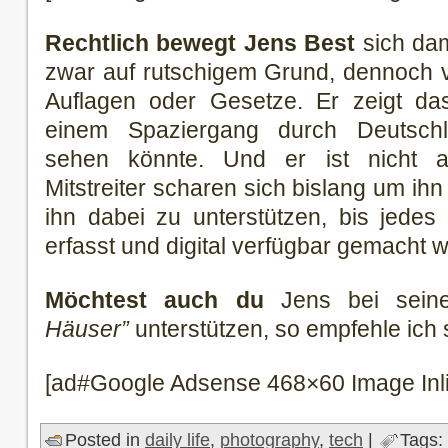
Rechtlich bewegt Jens Best
sich dam
zwar auf rutschigem Grund, dennoch v
Auflagen oder Gesetze. Er zeigt das
einem Spaziergang durch Deutsch
sehen könnte. Und er ist nicht al
Mitstreiter scharen sich bislang um ih
ihn dabei zu unterstützen, bis jedes
erfasst und digital verfügbar gemacht 
Möchtest auch du
Jens bei sein
Häuser”
unterstützen, so empfehle ich
[ad#Google Adsense 468×60 Image Inl
Posted in
daily life
,
photography
,
tech
|
Tags: