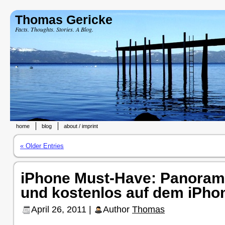
Thomas Gericke
Facts. Thoughts. Stories. A Blog.
home
blog
about / imprint
« Older Entries
iPhone Must-Have: Panorama
und kostenlos auf dem iPho
April 26, 2011 |
Author
Thomas