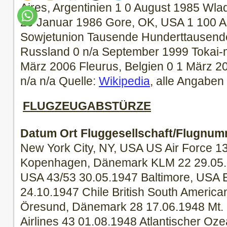
Aires, Argentinien 1 0 August 1985 Wla
29 Januar 1986 Gore, OK, USA 1 100 Ap
Sowjetunion Tausende Hunderttausende
Russland 0 n/a September 1999 Tokai-
März 2006 Fleurus, Belgien 0 1 März 
n/a n/a Quelle:
Wikipedia
, alle Angabe
FLUGZEUGABSTÜRZE
Datum
Ort
Fluggesellschaft/Flugnu
New York City, NY, USA US Air Force 1
Kopenhagen, Dänemark KLM 22 29.05.1
USA 43/53 30.05.1947 Baltimore, USA E
24.10.1947 Chile British South Americ
Öresund, Dänemark 28 17.06.1948 Mt.
Airlines 43 01.08.1948 Atlantischer Oze