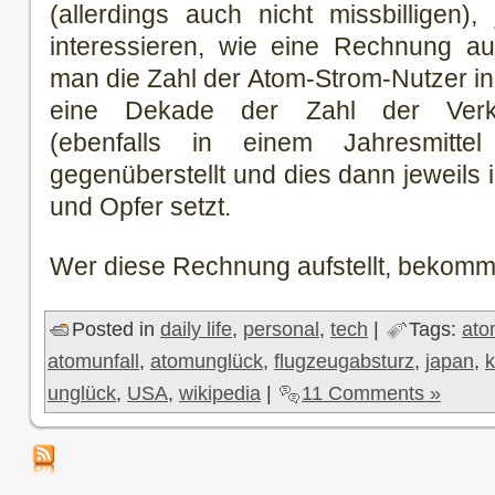
(allerdings auch nicht missbilligen
interessieren, wie eine Rechnung 
man die Zahl der Atom-Strom-Nutzer in
eine Dekade der Zahl der Verkeh
(ebenfalls in einem Jahresmitt
gegenüberstellt und dies dann jeweils i
und Opfer setzt.
Wer diese Rechnung aufstellt, bekommt 
Posted in
daily life
,
personal
,
tech
|
Tags:
ato
atomunfall
,
atomunglück
,
flugzeugabsturz
,
japan
,
k
unglück
,
USA
,
wikipedia
|
11 Comments »