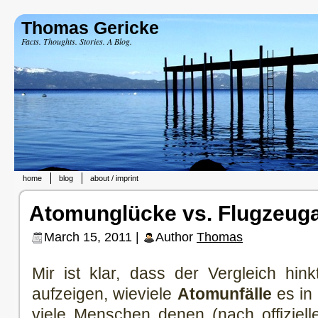
Thomas Gericke
Facts. Thoughts. Stories. A Blog.
home
blog
about / imprint
Atomunglücke vs. Flugzeug
March 15, 2011 |
Author
Thomas
Mir ist klar, dass der Vergleich hin
aufzeigen, wieviele
Atomunfälle
es in
viele Menschen denen (nach offiziel