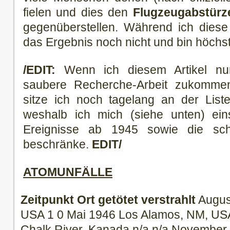
fielen und dies den
Flugzeugabstürz
gegenüberstellen. Während ich diese 
das Ergebnis noch nicht und bin höchs
/EDIT:
Wenn ich diesem Artikel nu
saubere Recherche-Arbeit zukomme
sitze ich noch tagelang an der List
weshalb ich mich (siehe unten) eins
Ereignisse ab 1945 sowie die sch
beschränke.
EDIT/
ATOMUNFÄLLE
Zeitpunkt
Ort
getötet
verstrahlt
Augus
USA 1 0 Mai 1946 Los Alamos, NM, US
Chalk River, Kanada n/a n/a November 1