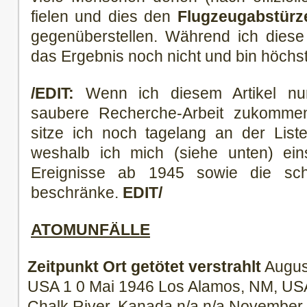
fielen und dies den
Flugzeugabstürz
gegenüberstellen. Während ich diese 
das Ergebnis noch nicht und bin höchs
/EDIT:
Wenn ich diesem Artikel nu
saubere Recherche-Arbeit zukomme
sitze ich noch tagelang an der List
weshalb ich mich (siehe unten) eins
Ereignisse ab 1945 sowie die sch
beschränke.
EDIT/
ATOMUNFÄLLE
Zeitpunkt
Ort
getötet
verstrahlt
Augus
USA 1 0 Mai 1946 Los Alamos, NM, US
Chalk River, Kanada n/a n/a November 1