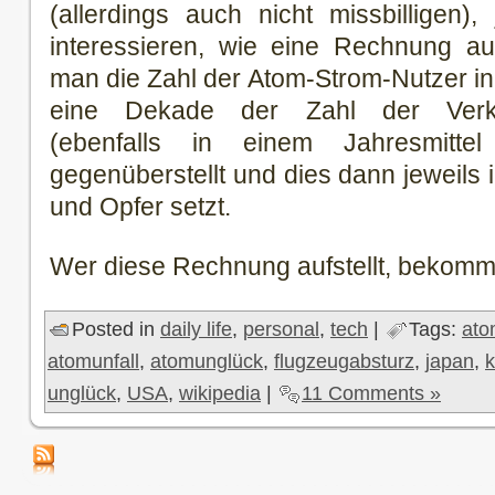
(allerdings auch nicht missbilligen
interessieren, wie eine Rechnung 
man die Zahl der Atom-Strom-Nutzer in
eine Dekade der Zahl der Verkeh
(ebenfalls in einem Jahresmitt
gegenüberstellt und dies dann jeweils i
und Opfer setzt.
Wer diese Rechnung aufstellt, bekommt 
Posted in
daily life
,
personal
,
tech
|
Tags:
ato
atomunfall
,
atomunglück
,
flugzeugabsturz
,
japan
,
k
unglück
,
USA
,
wikipedia
|
11 Comments »