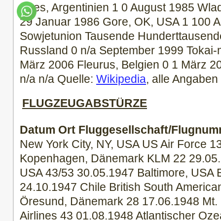
Aires, Argentinien 1 0 August 1985 Wla
29 Januar 1986 Gore, OK, USA 1 100 Ap
Sowjetunion Tausende Hunderttausende
Russland 0 n/a September 1999 Tokai-
März 2006 Fleurus, Belgien 0 1 März 
n/a n/a Quelle:
Wikipedia
, alle Angabe
FLUGZEUGABSTÜRZE
Datum
Ort
Fluggesellschaft/Flugnu
New York City, NY, USA US Air Force 1
Kopenhagen, Dänemark KLM 22 29.05.1
USA 43/53 30.05.1947 Baltimore, USA E
24.10.1947 Chile British South Americ
Öresund, Dänemark 28 17.06.1948 Mt.
Airlines 43 01.08.1948 Atlantischer Oze