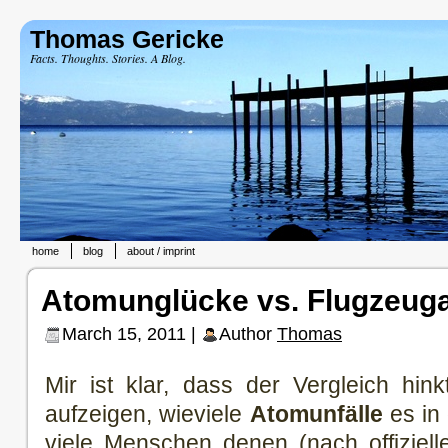
Thomas Gericke
Facts. Thoughts. Stories. A Blog.
home
blog
about / imprint
Atomunglücke vs. Flugzeug
March 15, 2011 |
Author
Thomas
Mir ist klar, dass der Vergleich hin
aufzeigen, wieviele
Atomunfälle
es in
viele Menschen denen (nach offiziel