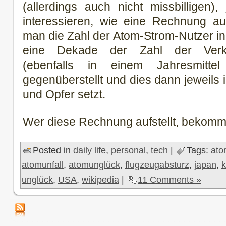
(allerdings auch nicht missbilligen
interessieren, wie eine Rechnung 
man die Zahl der Atom-Strom-Nutzer in
eine Dekade der Zahl der Verkeh
(ebenfalls in einem Jahresmitt
gegenüberstellt und dies dann jeweils i
und Opfer setzt.
Wer diese Rechnung aufstellt, bekommt 
Posted in
daily life
,
personal
,
tech
|
Tags:
ato
atomunfall
,
atomunglück
,
flugzeugabsturz
,
japan
,
k
unglück
,
USA
,
wikipedia
|
11 Comments »