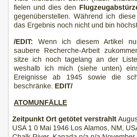
fielen und dies den
Flugzeugabstürz
gegenüberstellen. Während ich diese 
das Ergebnis noch nicht und bin höchs
/EDIT:
Wenn ich diesem Artikel nu
saubere Recherche-Arbeit zukomme
sitze ich noch tagelang an der List
weshalb ich mich (siehe unten) eins
Ereignisse ab 1945 sowie die sch
beschränke.
EDIT/
ATOMUNFÄLLE
Zeitpunkt
Ort
getötet
verstrahlt
Augus
USA 1 0 Mai 1946 Los Alamos, NM, US
Chalk River, Kanada n/a n/a November 1