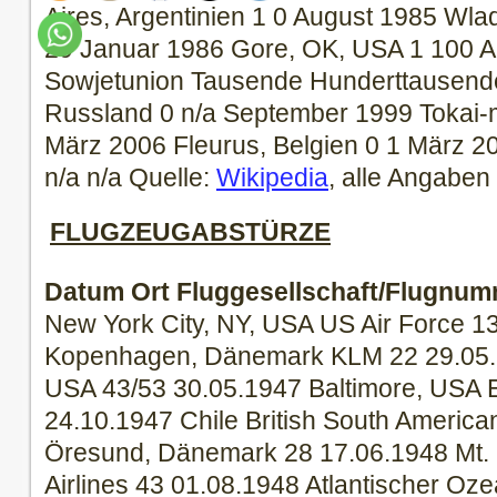
Aires, Argentinien 1 0 August 1985 Wla
29 Januar 1986 Gore, OK, USA 1 100 Ap
Sowjetunion Tausende Hunderttausende
Russland 0 n/a September 1999 Tokai-
März 2006 Fleurus, Belgien 0 1 März 
n/a n/a Quelle:
Wikipedia
, alle Angabe
FLUGZEUGABSTÜRZE
Datum
Ort
Fluggesellschaft/Flugnu
New York City, NY, USA US Air Force 1
Kopenhagen, Dänemark KLM 22 29.05.1
USA 43/53 30.05.1947 Baltimore, USA E
24.10.1947 Chile British South Americ
Öresund, Dänemark 28 17.06.1948 Mt.
Airlines 43 01.08.1948 Atlantischer Oze