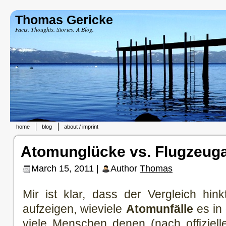
Thomas Gericke
Facts. Thoughts. Stories. A Blog.
home
blog
about / imprint
Atomunglücke vs. Flugzeug
March 15, 2011 |
Author
Thomas
Mir ist klar, dass der Vergleich hin
aufzeigen, wieviele
Atomunfälle
es in
viele Menschen denen (nach offiziel