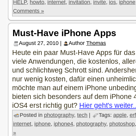
HELP
,
howto
,
internet
,
invitation
,
invite
,
ios
,
iphone
Comments »
Must-Have iPhone Apps
August 27, 2010 |
Author
Thomas
Heute ein paar Must-Have Apps für das 
viele Anwendungen, die kostenlos, all
und schlichtweg Schrott sind. Andersher
nur wenig kosten, dafür einen unheimli
möchte man auf einem iPhone unbedin
bieten sich besonders auf dem iPhone 4
iOS4 erst richtig gut?
Hier geht's weiter.
Posted in
photography
,
tech
|
Tags:
apple
,
er
internet
,
iphone
,
iphone4
,
photography
,
photoshop
»