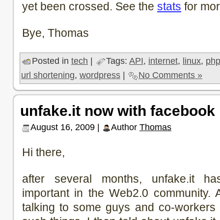
yet been crossed. See the
stats
for mor
Bye, Thomas
Posted in
tech
|
Tags:
API
,
internet
,
linux
,
ph
url shortening
,
wordpress
|
No Comments »
unfake.it now with facebook 
August 16, 2009 |
Author
Thomas
Hi there,
after several months, unfake.it
important in the Web2.0 community. 
talking to some guys and co-workers