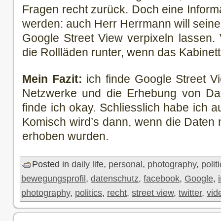
Fragen recht zurück. Doch eine Informa
werden: auch Herr Herrmann will sei
Google Street View verpixeln lassen. 
die Rollläden runter, wenn das Kabine
Mein Fazit:
ich finde Google Street V
Netzwerke und die Erhebung von Da
finde ich okay. Schliesslich habe ich 
Komisch wird’s dann, wenn die Daten ni
erhoben wurden.
Posted in
daily life
,
personal
,
photography
,
polit
bewegungsprofil
,
datenschutz
,
facebook
,
Google
,
photography
,
politics
,
recht
,
street view
,
twitter
,
vid