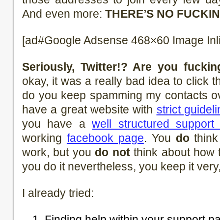
And even more:
THERE’S NO FUCKIN
[ad#Google Adsense 468×60 Image Inl
Seriously, Twitter!? Are you fucki
okay, it was a really bad idea to click
do you keep spamming my contacts ov
have a great website with
strict guidel
you have a
well structured support
working
facebook page
. You
do
think
work, but you
do not
think about how 
you do it nevertheless, you keep it very,
I already tried:
Finding help within your support p