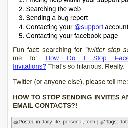
Searching the web
Sending a bug report
Contacting your
@support
accoun
Contacting your facebook page
Fun fact: searching for
“twitter stop s
me to:
How Do I Stop Face
Invitations?
That’s so hilarious. Really.
Twitter (or anyone else), please tell me:
HOW TO STOP SENDING INVITES 
EMAIL CONTACTS?!
Posted in
daily life
,
personal
,
tech
|
Tags:
dat