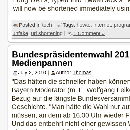
Long URLs, typed into TweetDeck’s “
will now be shortened immediately usi
Posted in
tech
|
Tags:
howto
,
internet
,
progr
unfake
,
url shortening
|
1 Comment »
Bundespräsidentenwahl 201
Medienpannen
July 2, 2010 |
Author
Thomas
"Das hätten die schneller haben können"
Bayern Moderator (m. E. Wolfgang Leik
Bezug auf die längste Bundesversamml
Geschichte. "Man hätte die Wahl nur au
müssen, an dem ab 16.00 Uhr wieder Fus
Und das entbehrt nicht einer gewissen 