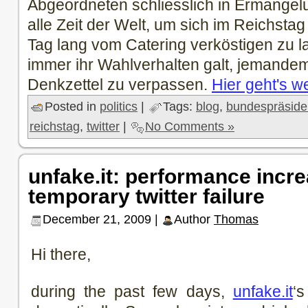
Abgeordneten schliesslich in Ermangelu
alle Zeit der Welt, um sich im Reichstag
Tag lang vom Catering verköstigen zu 
immer ihr Wahlverhalten galt, jemandem
Denkzettel zu verpassen.
Hier geht's we
Posted in
politics
|
Tags:
blog
,
bundespräside
reichstag
,
twitter
|
No Comments »
unfake.it: performance incr
temporary twitter failure
December 21, 2009 |
Author
Thomas
Hi there,
during the past few days,
unfake.it
‘