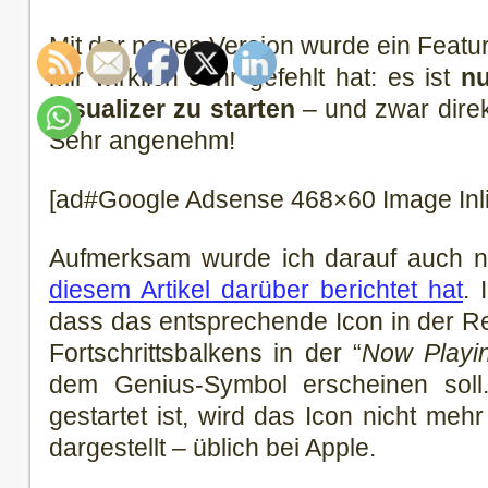
Mit der neuen Version wurde ein Featu
mir wirklich sehr gefehlt hat: es ist
nu
Visualizer zu starten
– und zwar direk
Sehr angenehm!
[ad#Google Adsense 468×60 Image Inl
Aufmerksam wurde ich darauf auch n
diesem Artikel darüber berichtet hat
. 
dass das entsprechende Icon in der R
Fortschrittsbalkens in der “
Now Playi
dem Genius-Symbol erscheinen soll.
gestartet ist, wird das Icon nicht meh
dargestellt – üblich bei Apple.