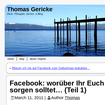
Thomas Gericke
Facts. Thoughts. Stories. A Blog.
home
blog
about / imprint
«
Warum ich nie auf Facebook zum Geburtstag gratuliere…
Facebook: worüber Ihr Euc
sorgen solltet… (Teil 1)
March 11, 2011 |
Author
Thomas