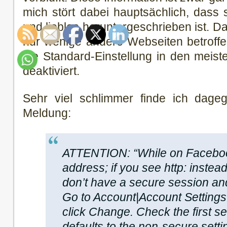
mich stört dabei hauptsächlich, dass s
und lieblos heruntergeschrieben ist. D
nur wenige andere Webseiten betroffe
die Standard-Einstellung in den meis
deaktiviert.
Sehr viel schlimmer finde ich dage
Meldung:
ATTENTION: “While on Faceboo
address; if you see http: instead
don’t have a secure session a
Go to Account|Account Settings
click Change. Check the first se
defaults to the non-secure sett