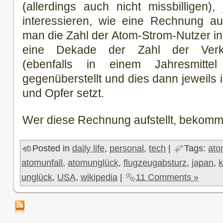
(allerdings auch nicht missbilligen
interessieren, wie eine Rechnung 
man die Zahl der Atom-Strom-Nutzer in
eine Dekade der Zahl der Verkeh
(ebenfalls in einem Jahresmitt
gegenüberstellt und dies dann jeweils i
und Opfer setzt.
Wer diese Rechnung aufstellt, bekommt 
Posted in
daily life
,
personal
,
tech
|
Tags:
ato
atomunfall
,
atomunglück
,
flugzeugabsturz
,
japan
,
k
unglück
,
USA
,
wikipedia
|
11 Comments »