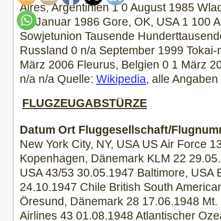
Aires, Argentinien 1 0 August 1985 Wla
29 Januar 1986 Gore, OK, USA 1 100 Ap
Sowjetunion Tausende Hunderttausende
Russland 0 n/a September 1999 Tokai-
März 2006 Fleurus, Belgien 0 1 März 
n/a n/a Quelle:
Wikipedia
, alle Angabe
FLUGZEUGABSTÜRZE
Datum
Ort
Fluggesellschaft/Flugnu
New York City, NY, USA US Air Force 1
Kopenhagen, Dänemark KLM 22 29.05.1
USA 43/53 30.05.1947 Baltimore, USA E
24.10.1947 Chile British South Americ
Öresund, Dänemark 28 17.06.1948 Mt.
Airlines 43 01.08.1948 Atlantischer Oze