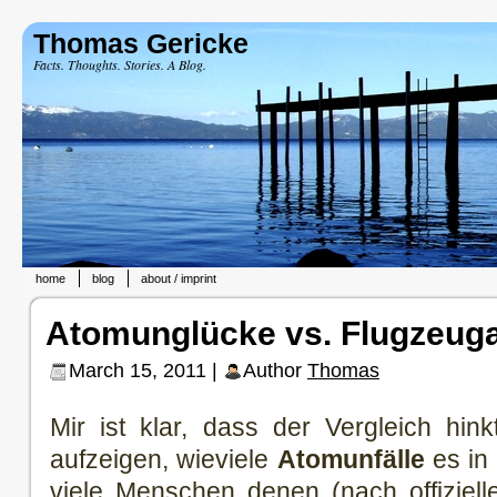
Thomas Gericke
Facts. Thoughts. Stories. A Blog.
home
blog
about / imprint
Atomunglücke vs. Flugzeug
March 15, 2011 |
Author
Thomas
Mir ist klar, dass der Vergleich hin
aufzeigen, wieviele
Atomunfälle
es in
viele Menschen denen (nach offiziel