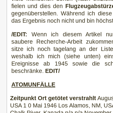
fielen und dies den
Flugzeugabstürz
gegenüberstellen. Während ich diese 
das Ergebnis noch nicht und bin höchs
/EDIT:
Wenn ich diesem Artikel nu
saubere Recherche-Arbeit zukomme
sitze ich noch tagelang an der List
weshalb ich mich (siehe unten) eins
Ereignisse ab 1945 sowie die sch
beschränke.
EDIT/
ATOMUNFÄLLE
Zeitpunkt
Ort
getötet
verstrahlt
Augus
USA 1 0 Mai 1946 Los Alamos, NM, US
Chalk River, Kanada n/a n/a November 1