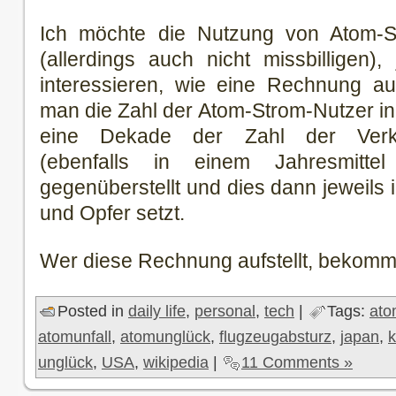
Ich möchte die Nutzung von Atom-Str
(allerdings auch nicht missbilligen
interessieren, wie eine Rechnung 
man die Zahl der Atom-Strom-Nutzer in
eine Dekade der Zahl der Verkeh
(ebenfalls in einem Jahresmitt
gegenüberstellt und dies dann jeweils i
und Opfer setzt.
Wer diese Rechnung aufstellt, bekommt 
Posted in
daily life
,
personal
,
tech
|
Tags:
ato
atomunfall
,
atomunglück
,
flugzeugabsturz
,
japan
,
k
unglück
,
USA
,
wikipedia
|
11 Comments »