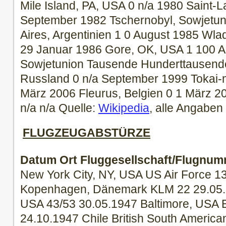
Mile Island, PA, USA 0 n/a 1980 Saint-L
September 1982 Tschernobyl, Sowjetun
Aires, Argentinien 1 0 August 1985 Wla
29 Januar 1986 Gore, OK, USA 1 100 Ap
Sowjetunion Tausende Hunderttausende
Russland 0 n/a September 1999 Tokai-
März 2006 Fleurus, Belgien 0 1 März 
n/a n/a Quelle:
Wikipedia
, alle Angabe
FLUGZEUGABSTÜRZE
Datum
Ort
Fluggesellschaft/Flugnu
New York City, NY, USA US Air Force 1
Kopenhagen, Dänemark KLM 22 29.05.1
USA 43/53 30.05.1947 Baltimore, USA E
24.10.1947 Chile British South Americ