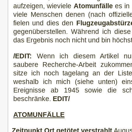
aufzeigen, wieviele
Atomunfälle
es in
viele Menschen denen (nach offiziel
fielen und dies den
Flugzeugabstürz
gegenüberstellen. Während ich diese 
das Ergebnis noch nicht und bin höchs
/EDIT:
Wenn ich diesem Artikel nu
saubere Recherche-Arbeit zukomme
sitze ich noch tagelang an der List
weshalb ich mich (siehe unten) eins
Ereignisse ab 1945 sowie die sch
beschränke.
EDIT/
ATOMUNFÄLLE
Zeitpunkt
Ort
getötet
verstrahlt
Augus