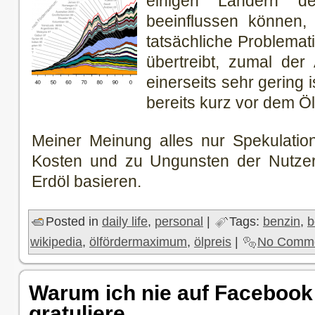
einigen Ländern de
beeinflussen können,
tatsächliche Problemati
übertreibt, zumal der
einerseits sehr gering 
bereits kurz vor dem Ö
Meiner Meinung alles nur Spekulation
Kosten und zu Ungunsten der Nutzer 
Erdöl basieren.
Posted in
daily life
,
personal
|
Tags:
benzin
,
b
wikipedia
,
ölfördermaximum
,
ölpreis
|
No Comme
Warum ich nie auf Facebook
gratuliere…