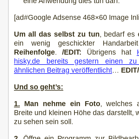
eine Anwendung dies tun darf.
[ad#Google Adsense 468×60 Image Inl
Um all das selbst zu tun
, bedarf es 
ein wenig geschickter Handarb
Reihenfolge
.
/EDIT:
Übrigens hat
hisky.de bereits gestern einen zu
ähnlichen Beitrag veröffentlicht
…
EDIT/
Und so geht’s:
1.
Man nehme ein Foto
, welches 
Breite und kleinen Höhe das darstellt,
zu sehen sein soll.
2.
Öffne ein Programm zur Bildbearb