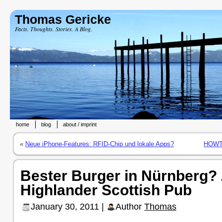
Thomas Gericke
Facts. Thoughts. Stories. A Blog.
home
blog
about / imprint
«
Neue iPhone-Features: RFID-Chip und lokale Apps?
HOWTO:
Bester Burger in Nürnberg? 
Highlander Scottish Pub
January 30, 2011 |
Author
Thomas