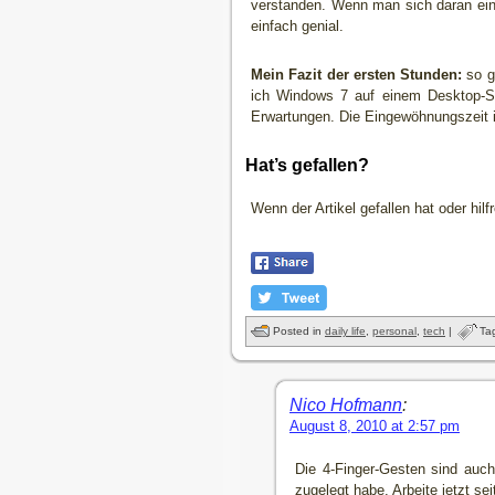
verstanden. Wenn man sich daran einm
einfach genial.
Mein Fazit der ersten Stunden:
so g
ich Windows 7 auf einem Desktop-Sy
Erwartungen. Die Eingewöhnungszeit is
Hat’s gefallen?
Wenn der Artikel gefallen hat oder hil
Posted in
daily life
,
personal
,
tech
|
Ta
Nico Hofmann
:
August 8, 2010 at 2:57 pm
Die 4-Finger-Gesten sind auch
zugelegt habe. Arbeite jetzt se