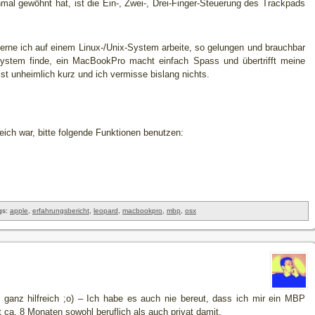
al gewöhnt hat, ist die Ein-, Zwei-, Drei-Finger-Steuerung des Trackpads
erne ich auf einem Linux-/Unix-System arbeite, so gelungen und brauchbar
stem finde, ein MacBookPro macht einfach Spass und übertrifft meine
t unheimlich kurz und ich vermisse bislang nichts.
freich war, bitte folgende Funktionen benutzen:
gs:
apple
,
erfahrungsbericht
,
leopard
,
macbookpro
,
mbp
,
osx
 ganz hilfreich ;o) – Ich habe es auch nie bereut, dass ich mir ein MBP
it ca. 8 Monaten sowohl beruflich als auch privat damit.