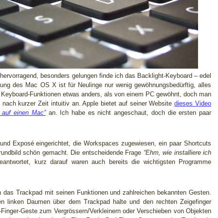
hervorragend, besonders gelungen finde ich das Backlight-Keyboard – edel
ng des Mac OS X ist für Neulinge nur wenig gewöhnungsbedürftig, alles
 die Keyboard-Funktionen etwas anders, als von einem PC gewöhnt, doch man
 nach kurzer Zeit intuitiv an. Apple bietet auf seiner Website
dieses Video
 auf einen Mac”
an. Ich habe es nicht angeschaut, doch die ersten paar
und Exposé eingerichtet, die Workspaces zugewiesen, ein paar Shortcuts
grundbild schön gemacht. Die entscheidende Frage
“Ehm, wie installiere ich
antwortet, kurz darauf waren auch bereits die wichtigsten Programme
h das Trackpad mit seinen Funktionen und zahlreichen bekannten Gesten.
den linken Daumen über dem Trackpad halte und den rechten Zeigefinger
i-Finger-Geste zum Vergrössern/Verkleinern oder Verschieben von Objekten