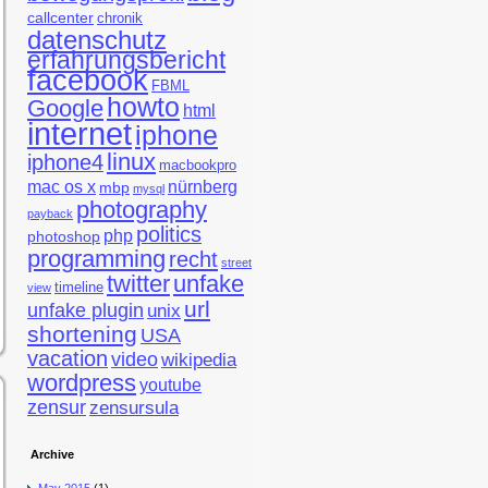
callcenter
chronik
datenschutz
erfahrungsbericht
facebook
FBML
howto
Google
html
internet
iphone
linux
iphone4
macbookpro
mac os x
nürnberg
mbp
mysql
photography
payback
politics
php
photoshop
programming
recht
street
twitter
unfake
timeline
view
url
unfake plugin
unix
shortening
USA
vacation
video
wikipedia
wordpress
youtube
zensur
zensursula
Archive