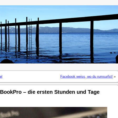
el
Facebook weiss, wo du rumsurfst!
»
BookPro – die ersten Stunden und Tage