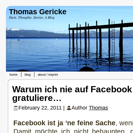
Thomas Gericke
Facts. Thoughts. Stories. A Blog.
home
blog
about / imprint
Warum ich nie auf Facebook
gratuliere…
February 22, 2011 |
Author
Thomas
Facebook ist ja ‘ne feine Sache
, wen
Damit möchte ich nicht behaupten, 