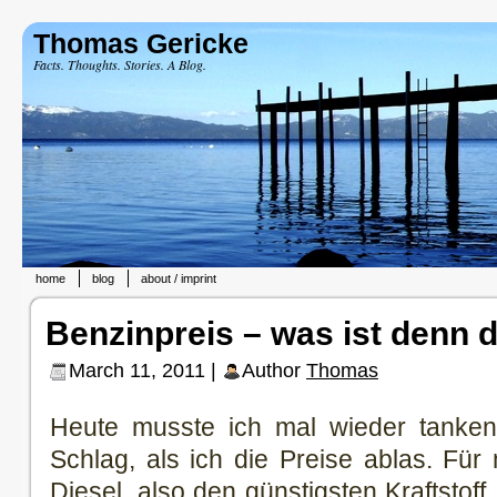
Thomas Gericke
Facts. Thoughts. Stories. A Blog.
home
blog
about / imprint
Benzinpreis – was ist denn d
March 11, 2011 |
Author
Thomas
Heute musste ich mal wieder tanken 
Schlag, als ich die Preise ablas. Für
Diesel, also den günstigsten Kraftstoff,