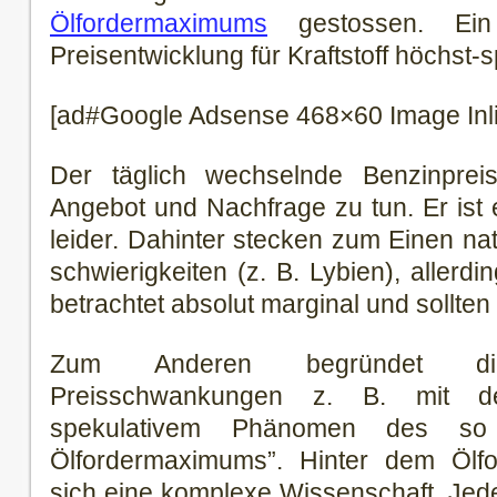
Ölfordermaximums
gestossen. Ei
Preisentwicklung für Kraftstoff höchst-sp
[ad#Google Adsense 468×60 Image Inl
Der täglich wechselnde Benzinpre
Angebot und Nachfrage zu tun. Er ist 
leider. Dahinter stecken zum Einen natü
schwierigkeiten (z. B. Lybien), allerdi
betrachtet absolut marginal und sollt
Zum Anderen begründet die
Preisschwankungen z. B. mit de
spekulativem Phänomen des so 
Ölfordermaximums”. Hinter dem Ölf
sich eine komplexe Wissenschaft. Jede