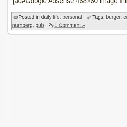
[ad#Google Adsense 468×60 Image Inl
Posted in
daily life
,
personal
|
Tags:
burger
,
e
nürnberg
,
pub
|
1 Comment »