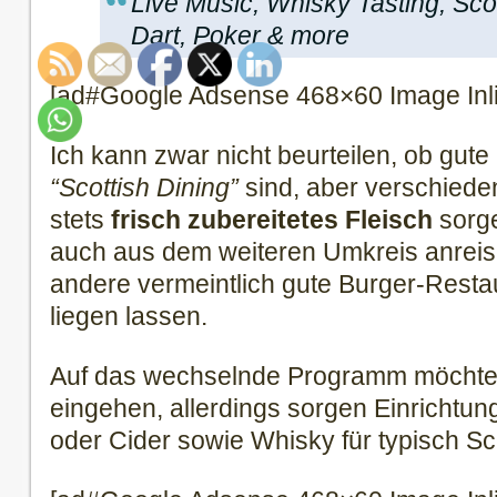
Live Music, Whisky Tasting, Scott
Dart, Poker & more
[ad#Google Adsense 468×60 Image Inl
Ich kann zwar nicht beurteilen, ob gute 
“Scottish Dining”
sind, aber verschiede
stets
frisch zubereitetes Fleisch
sorge
auch aus dem weiteren Umkreis anreis
andere vermeintlich gute Burger-Restau
liegen lassen.
Auf das wechselnde Programm möchte 
eingehen, allerdings sorgen Einrichtung
oder Cider sowie Whisky für typisch S