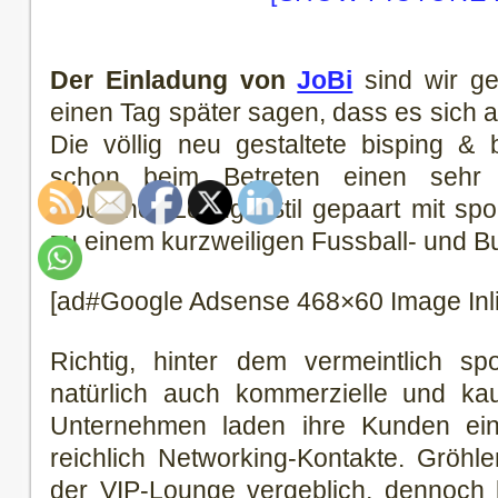
Der Einladung von
JoBi
sind wir ge
einen Tag später sagen, dass es sich au
Die völlig neu gestaltete bisping &
schon beim Betreten einen sehr f
Moderner Lounge-Stil gepaart mit spo
zu einem kurzweiligen Fussball- und Bu
[ad#Google Adsense 468×60 Image Inl
Richtig, hinter dem vermeintlich sp
natürlich auch kommerzielle und k
Unternehmen laden ihre Kunden ein,
reichlich Networking-Kontakte. Gröh
der VIP-Lounge vergeblich, dennoch 