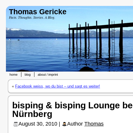
Thomas Gericke
Facts. Thoughts. Stories. A Blog.
home
blog
about / imprint
«
Facebook weiss, wo du bist – und sagt es weiter!
bisping & bisping Lounge be
Nürnberg
August 30, 2010 |
Author
Thomas