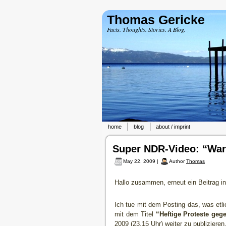
Thomas Gericke
Facts. Thoughts. Stories. A Blog.
home
blog
about / imprint
Super NDR-Video: “Waru
May 22, 2009 |
Author
Thomas
Hallo zusammen, erneut ein Beitrag 
Ich tue mit dem Posting das, was etl
mit dem Titel
“Heftige Proteste geg
2009 (23.15 Uhr) weiter zu publizieren