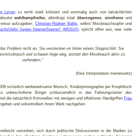
er Leyen
zu recht stark kritisiert und erstmalig auch von tatsächlichen
 absolut
wahlkampfreifes
, allerdings total
überzogenes
,
sinnfreies
und
zensur aufzugeben.
Christian Rüdiger Bahls
, selbst Missbrauchsopfer und
auchsOpfer Gegen InternetSperren” (MOGIS)
, spricht offen aus, was viele
das Problem nicht an, Sie verstecken es hinter einem Stoppschild. Sie
desmissbrauch und schauen feige weg, anstatt den Missbrauch aktiv zu
verhindern.”
(freie Interpretation meinerseits)
09 sicherlich werbewirksame Wunsch, Kinderpornographie per Knopfdruck
ass unbescholtene Bürger schlussendlich in das Fahnungsraster des
d die tatsächlich Kriminellen mit wenigen und effektiven Handgriffen
Frau
mgehen und unkontrolliert ihrem Werk nachgehen.
ielleicht verstehen, sich durch politische Diskussionen in die Medien zu