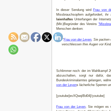
In dieser Sendung wird
Frau von d
Missbrauchsopfern aufgefordert, ihr
laienhaftes
Unterfangen der Internet
(Mit-)Begründer des Vereins
“Missbr
Menschen denken:
“
Frau von der Leyen
, Sie packen 
verschliessen Ihre Augen vor Kin
Schlimmer noch: der im Wahlkampf 20
abzuschalten, sorgt nur dafür, d
Bundeskriminalamtes gelangen, währen
von der Leyen
s lächerliche Sperren u
[youtube]evXQwqIBd04[/youtube]
Frau von der Leyen
, Sie mögen es v