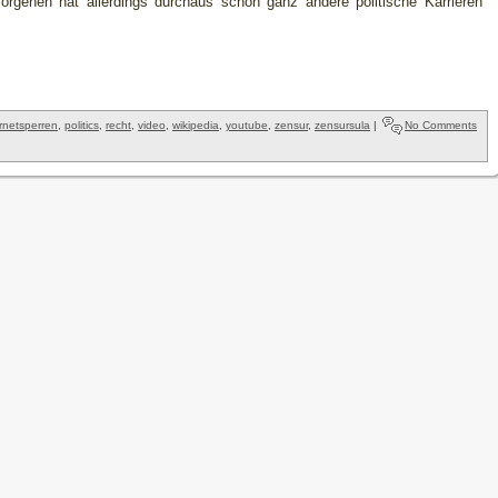
s Vorgehen hat allerdings durchaus schon ganz andere politische Karrieren
ernetsperren
,
politics
,
recht
,
video
,
wikipedia
,
youtube
,
zensur
,
zensursula
|
No Comments