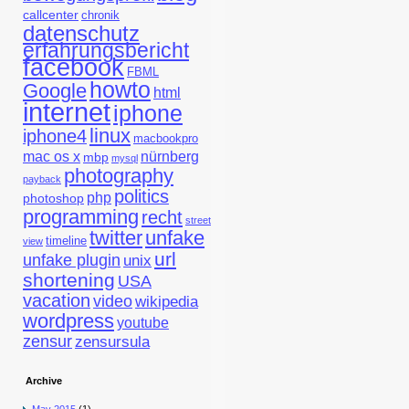
callcenter
chronik
datenschutz
erfahrungsbericht
facebook
FBML
howto
Google
html
internet
iphone
linux
iphone4
macbookpro
mac os x
nürnberg
mbp
mysql
photography
payback
politics
php
photoshop
programming
recht
street
twitter
unfake
timeline
view
url
unfake plugin
unix
shortening
USA
vacation
video
wikipedia
wordpress
youtube
zensur
zensursula
Archive