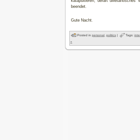
katapultieren, derart dilletantische
beendet.
Gute Nacht.
Posted in
personal
,
politics
|
Tags:
int
»