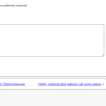
t be published) (required)
m Telefoninterview
Highly sophisticated wakeup call using nagios
»