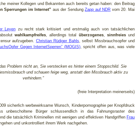
iche meiner Kollegen und Bekannten auch bereits getan haben: den Beitrag
en Sperrungen im Internet”
aus der Sendung
Zapp auf NDR
vom 20. Mai
.
er Leyen
zu recht stark kritisiert und erstmalig auch von tatsächlichen
 absolut
wahlkampfreifes
, allerdings total
überzogenes
,
sinnfreies
und
zensur aufzugeben.
Christian Rüdiger Bahls
, selbst Missbrauchsopfer und
auchsOpfer Gegen InternetSperren” (MOGIS)
, spricht offen aus, was viele
das Problem nicht an, Sie verstecken es hinter einem Stoppschild. Sie
desmissbrauch und schauen feige weg, anstatt den Missbrauch aktiv zu
verhindern.”
(freie Interpretation meinerseits)
09 sicherlich werbewirksame Wunsch, Kinderpornographie per Knopfdruck
ass unbescholtene Bürger schlussendlich in das Fahnungsraster des
d die tatsächlich Kriminellen mit wenigen und effektiven Handgriffen
Frau
mgehen und unkontrolliert ihrem Werk nachgehen.