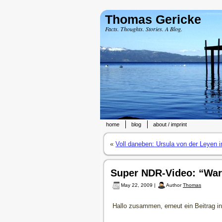
Thomas Gericke
Facts. Thoughts. Stories. A Blog.
home
blog
about / imprint
«
Voll daneben: Ursula von der Leyen i
Super NDR-Video: “Waru
May 22, 2009 |
Author
Thomas
Hallo zusammen, erneut ein Beitrag 