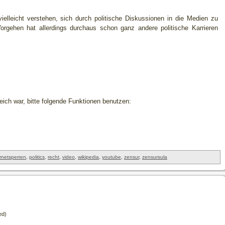
ielleicht verstehen, sich durch politische Diskussionen in die Medien zu
s Vorgehen hat allerdings durchaus schon ganz andere politische Karrieren
freich war, bitte folgende Funktionen benutzen:
ernetsperren
,
politics
,
recht
,
video
,
wikipedia
,
youtube
,
zensur
,
zensursula
ed)