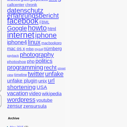
callcenter
chronik
datenschutz
erfahrungsbericht
facebook
FBML
howto
Google
html
internet
iphone
linux
iphone4
macbookpro
mac os x
nürnberg
mbp
mysql
photography
payback
politics
php
photoshop
programming
recht
street
twitter
unfake
timeline
view
url
unfake plugin
unix
shortening
USA
vacation
video
wikipedia
wordpress
youtube
zensur
zensursula
Archive