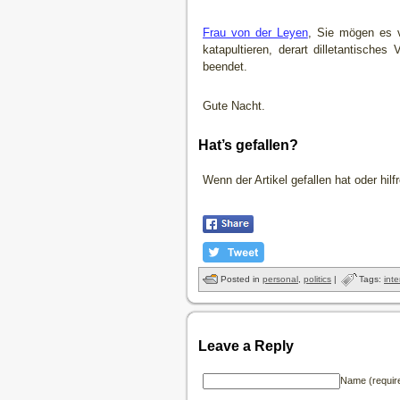
Frau von der Leyen
, Sie mögen es v
katapultieren, derart dilletantische
beendet.
Gute Nacht.
Hat’s gefallen?
Wenn der Artikel gefallen hat oder hil
Posted in
personal
,
politics
|
Tags:
int
Leave a Reply
Name (requir