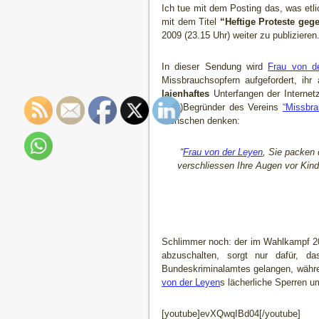
Ich tue mit dem Posting das, was etl
mit dem Titel
“Heftige Proteste geg
2009 (23.15 Uhr) weiter zu publizieren
In dieser Sendung wird
Frau von d
Missbrauchsopfern aufgefordert, ihr
laienhaftes
Unterfangen der Internet
(Mit-)Begründer des Vereins
“Missbr
Menschen denken:
“
Frau von der Leyen
, Sie packen 
verschliessen Ihre Augen vor Kin
Schlimmer noch: der im Wahlkampf 20
abzuschalten, sorgt nur dafür, d
Bundeskriminalamtes gelangen, währen
von der Leyen
s lächerliche Sperren u
[youtube]evXQwqIBd04[/youtube]