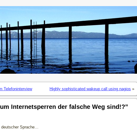
m Telefoninterview
Highly sophisticated wakeup call using nagios
»
m Internetsperren der falsche Weg sind!?”
in deutscher Sprache…