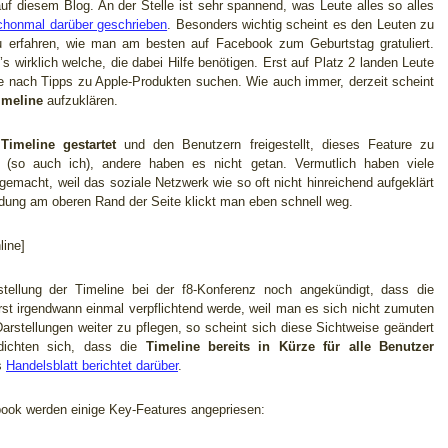
f diesem Blog. An der Stelle ist sehr spannend, was Leute alles so alles
chonmal darüber geschrieben
. Besonders wichtig scheint es den Leuten zu
u erfahren, wie man am besten auf Facebook zum Geburtstag gratuliert.
’s wirklich welche, die dabei Hilfe benötigen. Erst auf Platz 2 landen Leute
ie nach Tipps zu Apple-Produkten suchen. Wie auch immer, derzeit scheint
imeline
aufzuklären.
imeline gestartet
und den Benutzern freigestellt, dieses Feature zu
n (so auch ich), andere haben es nicht getan. Vermutlich haben viele
gemacht, weil das soziale Netzwerk wie so oft nicht hinreichend aufgeklärt
ldung am oberen Rand der Seite klickt man eben schnell weg.
ine]
tellung der Timeline bei der f8-Konferenz noch angekündigt, dass die
rst irgendwann einmal verpflichtend werde, weil man es sich nicht zumuten
Darstellungen weiter zu pflegen, so scheint sich diese Sichtweise geändert
dichten sich, dass die
Timeline bereits in Kürze für alle Benutzer
s
Handelsblatt berichtet darüber
.
ook werden einige Key-Features angepriesen: