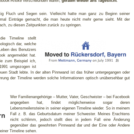
acebook-Antike verschwunden waren,
geraten wieder ans Tageslicht
.
itig Fluch und Segen sein. Vielleicht hatte man ganz zu Beginn seiner
” mal Einträge gemacht, die man heute nicht mehr gerne sieht. Mit der
fach, zu diesen Zeitpunkten zurück zu springen.
e Timeline stellt
ologisch dar, welche
eben des Benutzers
ook angemeldet hat.
e zum Beispiel ich,
1991 umgezogen ist
en Stadt lebte. In der alten Pinnwand ist das früher untergegangen oder
führung der Timeline werden solche Informationen optisch unübersehbar gut
Wer Familienangehörige – Mutter, Vater, Geschwister – bei Facebook
angegeben hat, findet möglicherweise sogar deren
Lebensmeilensteine in seiner eigenen Timeline wieder. So in meinem
Fall z. B. das Geburtsdatum meiner Schwester. Meines Erachtens
nicht schlimm, jedoch stellt dies in jedem Fall eine Änderung
gegenüber das gewohnten Pinnwand dar und der Eine oder Andere
einer Timeline sehen.