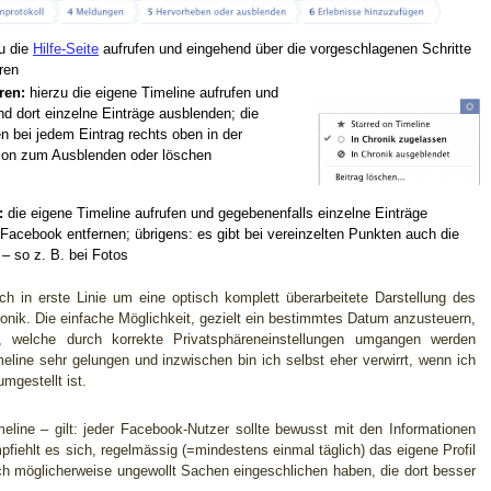
u die
Hilfe-Seite
aufrufen und eingehend über die vorgeschlagenen Schritte
ren
ren:
hierzu die eigene Timeline aufrufen und
und dort einzelne Einträge ausblenden; die
 bei jedem Eintrag rechts oben in der
ption zum Ausblenden oder löschen
:
die eigene Timeline aufrufen und gegebenenfalls einzelne Einträge
Facebook entfernen; übrigens: es gibt bei vereinzelten Punkten auch die
– so z. B. bei Fotos
ch in erste Linie um eine optisch komplett überarbeitete Darstellung des
ronik. Die einfache Möglichkeit, gezielt ein bestimmtes Datum anzusteuern,
e, welche durch korrekte Privatsphäreneinstellungen umgangen werden
eline sehr gelungen und inzwischen bin ich selbst eher verwirrt, wenn ich
umgestellt ist.
eline – gilt: jeder Facebook-Nutzer sollte bewusst mit den Informationen
mpfiehlt es sich, regelmässig (=mindestens einmal täglich) das eigene Profil
ich möglicherweise ungewollt Sachen eingeschlichen haben, die dort besser