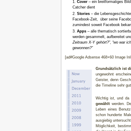
Cover
– ein breitformatiges Bil
Catcher dient
Stories
– die Lebensgeschichte
Facebook-Zeit, über seine Facebo
zumindest soweit Facebook bekann
Apps
– alle thematisch sortier
werden gesammelt, aufbereitet und
Zeitraum X-Y gehört?”
,
“wo war ic
gewonnen?”
[ad#Google Adsense 468×60 Image Inl
Grundsätzlich ist d
ungewohnt erschein
Geister, denn Geschm
die Timeline sehr gut
Wichtig ist, und d
gewählt
werden. Den
Leben eines Benutz
schon hunderte Mal
ausgiebig untersucht 
Möglichkeit, bestim