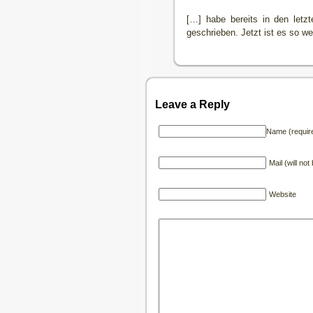
[…] habe bereits in den letz
geschrieben. Jetzt ist es so we
Leave a Reply
Name (requir
Mail (will no
Website