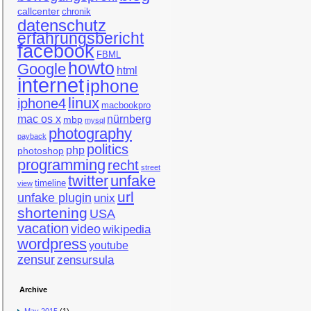
callcenter
chronik
datenschutz
erfahrungsbericht
facebook
FBML
howto
Google
html
internet
iphone
linux
iphone4
macbookpro
mac os x
nürnberg
mbp
mysql
photography
payback
politics
php
photoshop
programming
recht
street
twitter
unfake
timeline
view
url
unfake plugin
unix
shortening
USA
vacation
video
wikipedia
wordpress
youtube
zensur
zensursula
Archive