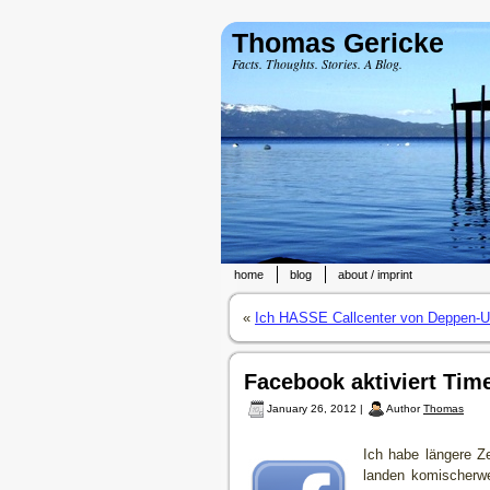
Thomas Gericke
Facts. Thoughts. Stories. A Blog.
home
blog
about / imprint
«
Ich HASSE Callcenter von Deppen-
Facebook aktiviert Time
January 26, 2012 |
Author
Thomas
Ich habe längere Z
landen komischerwe