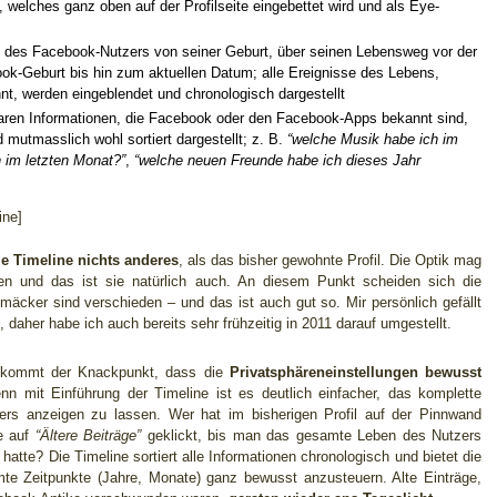
d, welches ganz oben auf der Profilseite eingebettet wird und als Eye-
 des Facebook-Nutzers von seiner Geburt, über seinen Lebensweg vor der
ok-Geburt bis hin zum aktuellen Datum; alle Ereignisse des Lebens,
t, werden eingeblendet und chronologisch dargestellt
baren Informationen, die Facebook oder den Facebook-Apps bekannt sind,
 mutmasslich wohl sortiert dargestellt; z. B.
“welche Musik habe ich im
h im letzten Monat?”
,
“welche neuen Freunde habe ich dieses Jahr
ine]
ie Timeline nichts anderes
, als das bisher gewohnte Profil. Die Optik mag
en und das ist sie natürlich auch. An diesem Punkt scheiden sich die
äcker sind verschieden – und das ist auch gut so. Mir persönlich gefällt
, daher habe ich auch bereits sehr frühzeitig in 2011 darauf umgestellt.
a kommt der Knackpunkt, dass die
Privatsphäreneinstellungen bewusst
n mit Einführung der Timeline ist es deutlich einfacher, das komplette
ers anzeigen zu lassen. Wer hat im bisherigen Profil auf der Pinnwand
e auf
“Ältere Beiträge”
geklickt, bis man das gesamte Leben des Nutzers
hatte? Die Timeline sortiert alle Informationen chronologisch und bietet die
mte Zeitpunkte (Jahre, Monate) ganz bewusst anzusteuern. Alte Einträge,