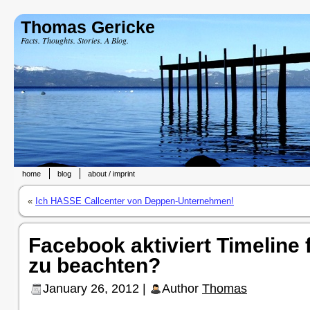
Thomas Gericke
Facts. Thoughts. Stories. A Blog.
home
blog
about / imprint
«
Ich HASSE Callcenter von Deppen-Unternehmen!
Facebook aktiviert Timeline f
zu beachten?
January 26, 2012 |
Author
Thomas