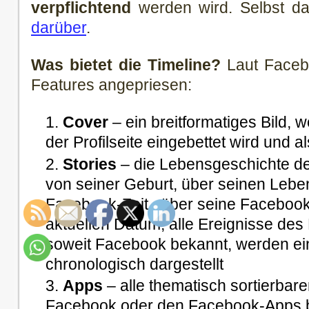
verpflichtend
werden wird. Selbst d
darüber
.
Was bietet die Timeline?
Laut Faceb
Features angepriesen:
Cover
– ein breitformatiges Bild, 
der Profilseite eingebettet wird und a
Stories
– die Lebensgeschichte d
von seiner Geburt, über seinen Leb
Facebook-Zeit, über seine Facebook
aktuellen Datum; alle Ereignisse de
soweit Facebook bekannt, werden ei
chronologisch dargestellt
Apps
– alle thematisch sortierbare
Facebook oder den Facebook-Apps b