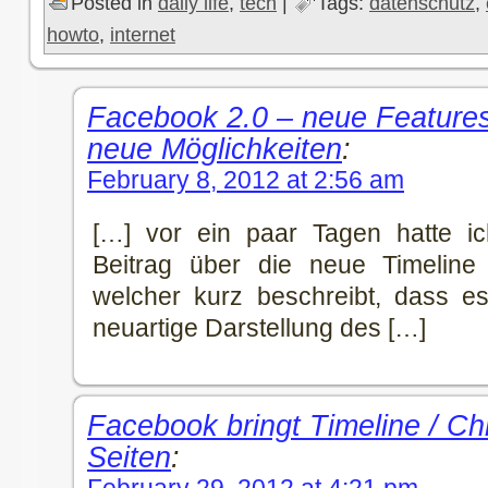
Posted in
daily life
,
tech
|
Tags:
datenschutz
,
howto
,
internet
Facebook 2.0 – neue Feature
neue Möglichkeiten
:
February 8, 2012 at 2:56 am
[…] vor ein paar Tagen hatte i
Beitrag über die neue Timeline 
welcher kurz beschreibt, dass es
neuartige Darstellung des […]
Facebook bringt Timeline / Ch
Seiten
:
February 29, 2012 at 4:21 pm