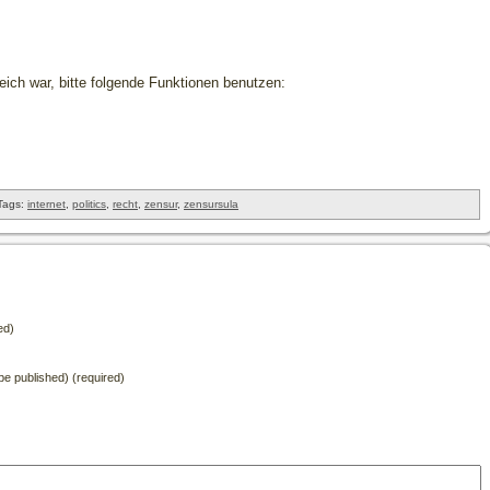
freich war, bitte folgende Funktionen benutzen:
Tags:
internet
,
politics
,
recht
,
zensur
,
zensursula
ed)
t be published) (required)