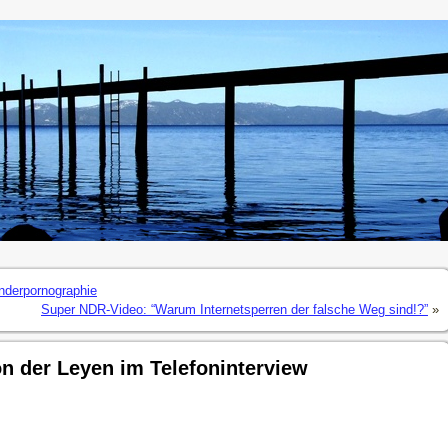
nderpornographie
Super NDR-Video: “Warum Internetsperren der falsche Weg sind!?”
»
on der Leyen im Telefoninterview