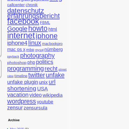
callcenter
chronik
datenschutz
erfahrungsbericht
facebook
FBML
howto
Google
html
internet
iphone
linux
iphone4
macbookpro
mac os x
nürnberg
mbp
mysql
photography
payback
politics
php
photoshop
programming
recht
street
twitter
unfake
timeline
view
url
unfake plugin
unix
shortening
USA
vacation
video
wikipedia
wordpress
youtube
zensur
zensursula
Archive