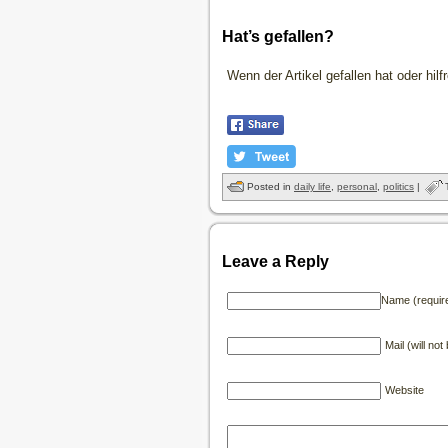
Hat’s gefallen?
Wenn der Artikel gefallen hat oder hil
Posted in
daily life
,
personal
,
politics
|
Leave a Reply
Name (requir
Mail (will no
Website