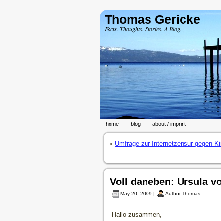
Thomas Gericke
Facts. Thoughts. Stories. A Blog.
home
blog
about / imprint
«
Umfrage zur Internetzensur gegen Ki
Voll daneben: Ursula v
May 20, 2009 |
Author
Thomas
Hallo zusammen,