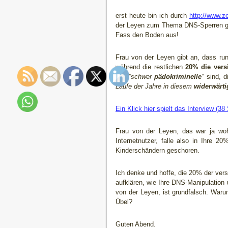
erst heute bin ich durch
http://www.z
der Leyen zum Thema DNS-Sperren ge
Fass den Boden aus!
Frau von der Leyen gibt an, dass r
während die restlichen
20% die vers
Teil
“schwer
pädokriminelle
“
sind, d
Laufe der Jahre in diesem
widerwärti
Ein Klick hier spielt das Interview (3
Frau von der Leyen, das war ja woh
Internetnutzer, falle also in Ihre 
Kinderschändern geschoren.
Ich denke und hoffe, die 20% der vers
aufklären, wie Ihre DNS-Manipulation
von der Leyen, ist grundfalsch. Waru
Übel?
Guten Abend.