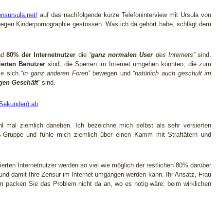
ensursula.net/
auf das nachfolgende kurze Telefoninterview mit Ursula von
gen Kinderpornographie gestossen. Was ich da gehört habe, schlägt dem
und
80% der Internetnutzer
die
“
ganz normalen User
des Internets”
sind,
ierten Benutzer
sind, die Sperren im Internet umgehen könnten, die zum
ie sich
“in ganz anderen Foren”
bewegen und
“natürlich auch geschult im
gen Geschäft
“
sind.
8 Sekunden) ab
l mal ziemlich daneben. Ich bezeichne mich selbst als sehr versierten
20%-Gruppe und fühle mich ziemlich über einen Kamm mit Straftätern und
ierten Internetnutzer werden so viel wie möglich der restlichen 80% darüber
 und damit Ihre Zensur im Internet umgangen werden kann. Ihr Ansatz, Frau
m packen Sie das Problem nicht da an, wo es nötig wäre: beim wirklichen