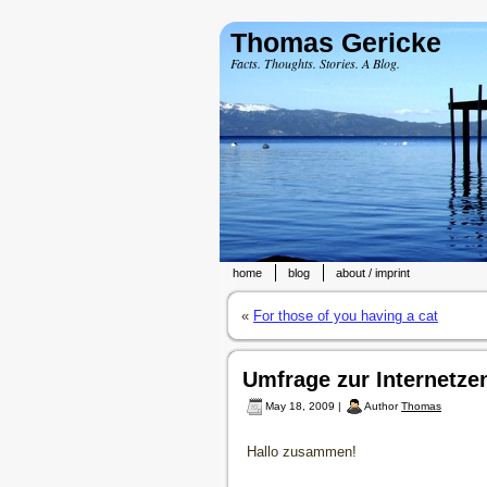
Thomas Gericke
Facts. Thoughts. Stories. A Blog.
home
blog
about / imprint
«
For those of you having a cat
Umfrage zur Internetz
May 18, 2009 |
Author
Thomas
Hallo zusammen!