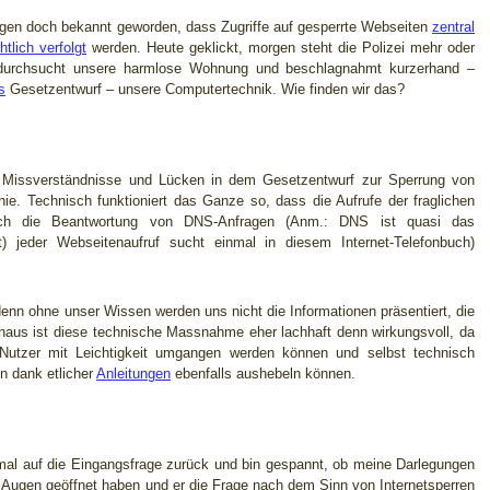
agen doch bekannt geworden, dass Zugriffe auf gesperrte Webseiten
zentral
tlich verfolgt
werden. Heute geklickt, morgen steht die Polizei mehr oder
, durchsucht unsere harmlose Wohnung und beschlagnahmt kurzerhand –
s
Gesetzentwurf – unsere Computertechnik. Wie finden wir das?
e Missverständnisse und Lücken in dem Gesetzentwurf zur Sperrung von
hie. Technisch funktioniert das Ganze so, dass die Aufrufe der fraglichen
rch die Beantwortung von DNS-Anfragen (Anm.: DNS ist quasi das
st) jeder Webseitenaufruf sucht einmal in diesem Internet-Telefonbuch)
 denn ohne unser Wissen werden uns nicht die Informationen präsentiert, die
inaus ist diese technische Massnahme eher lachhaft denn wirkungsvoll, da
e Nutzer mit Leichtigkeit umgangen werden können und selbst technisch
n dank etlicher
Anleitungen
ebenfalls aushebeln können.
mal auf die Eingangsfrage zurück und bin gespannt, ob meine Darlegungen
Augen geöffnet haben und er die Frage nach dem Sinn von Internetsperren