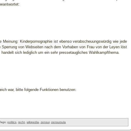
eantwortet:
e Meinung: Kinderpornographie ist ebenso verabscheuungswürdig wie jede
e Sperrung von Webseiten nach dem Vorhaben von Frau von der Leyen löst
s handelt sich lediglich um ein sehr pressetaugliches Wahlkampfthema.
freich war, bitte folgende Funktionen benutzen:
Tags:
politics
,
recht
,
wikipedia
,
zensur
,
zensursula