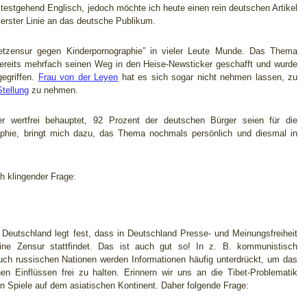
testgehend Englisch, jedoch möchte ich heute einen rein deutschen Artikel
in erster Linie an das deutsche Publikum.
etzensur gegen Kinderpornographie” in vieler Leute Munde. Das Thema
 bereits mehrfach seinen Weg in den Heise-Newsticker geschafft und wurde
egriffen.
Frau von der Leyen
hat es sich sogar nicht nehmen lassen, zu
Stellung
zu nehmen.
er wertfrei behauptet, 92 Prozent der deutschen Bürger seien für die
aphie, bringt mich dazu, das Thema nochmals persönlich und diesmal in
ch klingender Frage:
Deutschland legt fest, dass in Deutschland Presse- und Meinungsfreiheit
ine Zensur stattfindet. Das ist auch gut so! In z. B. kommunistisch
auch russischen Nationen werden Informationen häufig unterdrückt, um das
n Einflüssen frei zu halten. Erinnern wir uns an die Tibet-Problematik
 Spiele auf dem asiatischen Kontinent. Daher folgende Frage: