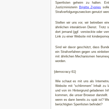
Sperrlisten geheim zu halten. En
Justizministerin
Brigitte Zypries
solle
Strafverfolgungszwecken genutzt wer
Stellen wir uns vor, wir betreiben 
ähnlichen interaktiven Dienst. Trotz
dort jemand (ggf. versteckte oder ver
Link zu einer Website mit kinderporno
Sind wir davor geschützt, dass Bund
ein Strafverfahren gegen uns einleite
mit ähnlichen Mechanismen herumexper
worden.
{democracy:61}
Wie schaut es mit uns als Internetnu
Website mit “schlimmem” Inhalt zu 
und von im Hintergrund geladenen Inha
kommen, die unser Browser darstellt. G
wenn es dann bereits zu spät ist? We
berüchtigten Sperrlisten befindet?