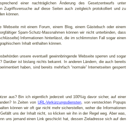
tsprechend einer nachträglichen Änderung des Gesetzentwurfs unter
n Zugriffsversuche auf diese Seiten auch zeitgleich protokolliert und zu
den können.
eine Webseite mit einem Forum, einem Blog, einem Gästebuch oder einem
 sorgfältiger Spam-Schutz-Massnahmen können wir nicht unterbinden, dass
schlüsselte) Informationen hinterlässt, die im schlimmsten Fall sogar einen
graphischem Inhalt enthalten können.
esbehörden unsere eventuell gewinnbringende Webseite sperren und sogar
n? Darüber ist bislang nichts bekannt. In anderen Ländern, die auch bereits
imentiert haben, sind bereits mehrfach “normale” Internetseiten gesperrt
tzer aus? Bin ich eigentlich jederzeit und 100%ig davor sicher, auf einer
landen? In Zeiten von
URL-Verkürzungsdiensten
, von versteckten Popups
lten können wir oft gar nicht mehr sicherstellen, woher die Informationen
efällt uns der Inhalt nicht, so klicken wir ihn in der Regel weg. Aber was,
nn uns jemand einen Link geschickt hat, dessen Zieladresse sich auf den