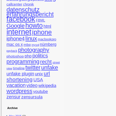
callcenter
chronik
datenschutz
erfahrungsbericht
facebook
FBML
howto
Google
html
internet
iphone
linux
iphone4
macbookpro
mac os x
nürnberg
mbp
mysql
photography
payback
politics
php
photoshop
programming
recht
street
twitter
unfake
timeline
view
url
unfake plugin
unix
shortening
USA
vacation
video
wikipedia
wordpress
youtube
zensur
zensursula
Archive