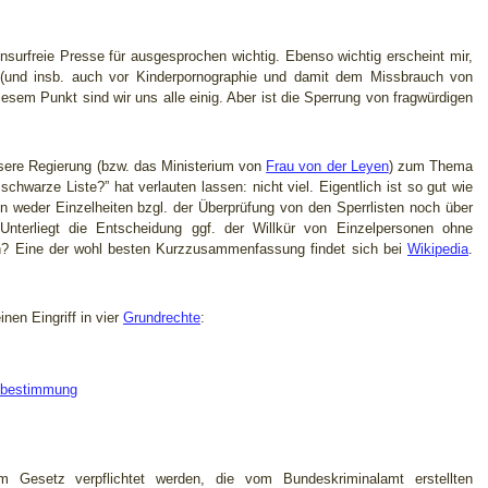
ensurfreie Presse für ausgesprochen wichtig. Ebenso wichtig erscheint mir,
t (und insb. auch vor Kinderpornographie und damit dem Missbrauch von
iesem Punkt sind wir uns alle einig. Aber ist die Sperrung von fragwürdigen
sere Regierung (bzw. das Ministerium von
Frau von der Leyen
) zum Thema
schwarze Liste?” hat verlauten lassen: nicht viel. Eigentlich ist so gut wie
n weder Einzelheiten bzgl. der Überprüfung von den Sperrlisten noch über
Unterliegt die Entscheidung ggf. der Willkür von Einzelpersonen ohne
n? Eine der wohl besten Kurzzusammenfassung findet sich bei
Wikipedia
.
nen Eingriff in vier
Grundrechte
:
stbestimmung
em Gesetz verpflichtet werden, die vom Bundeskriminalamt erstellten