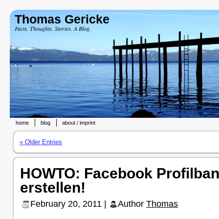
Thomas Gericke
Facts. Thoughts. Stories. A Blog.
home
blog
about / imprint
« Older Entries
HOWTO: Facebook Profilban
erstellen!
February 20, 2011 |
Author
Thomas