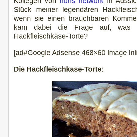
Kollegen von
noris network
in Aussich
Stück meiner legendären Hackfleis
wenn sie einen brauchbaren Kommen
kam dabei die Frage auf, was i
Hackfleischkäse-Torte?
[ad#Google Adsense 468×60 Image Inl
Die Hackfleischkäse-Torte: