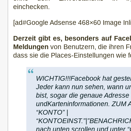
einchecken.
[ad#Google Adsense 468×60 Image Inl
Derzeit gibt es, besonders auf Face
Meldungen
von Benutzern, die ihren F
dass sie die Places-Einstellungen wie 
WICHTIG!!!Facebook hat gestern
Jeder kann nun sehen, wann u
bist, sogar die genaue Adresse
undKarteninformationen. ZU
“KONTO” |
“KONTOEINST.”|”BENACHRICH
nach unten scrollen und unte