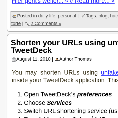
Hier geht's weiter... » // Read more... »
Posted in
daily life
,
personal
|
Tags:
blog
,
hac
torte
|
2 Comments »
Shorten your URLs using unf
TweetDeck
August 11, 2010 |
Author
Thomas
You may shorten URLs using
unfake
inside your TweetDeck application. This
Open TweetDeck’s
preferences
Choose
Services
Switch URL shortening service (usua