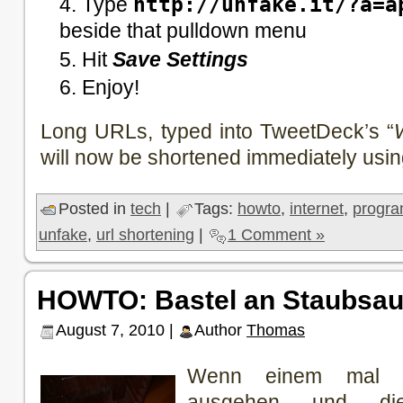
Type
http://unfake.it/?a=a
beside that pulldown menu
Hit
Save Settings
Enjoy!
Long URLs, typed into TweetDeck’s “
will now be shortened immediately usi
Posted in
tech
|
Tags:
howto
,
internet
,
progr
unfake
,
url shortening
|
1 Comment »
HOWTO: Bastel an Staubsau
August 7, 2010 |
Author
Thomas
Wenn einem mal di
ausgehen und die