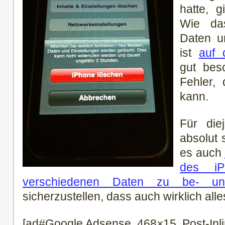
hatte, 
Wie das
Daten un
ist
auf 
gut besc
Fehler,
kann.
Für die
absolut 
es auch
des iP
verschiedenen Daten zu be- un
sicherzustellen, dass auch wirklich alle
[ad#Google Adsense, 468×15, Post-Inli