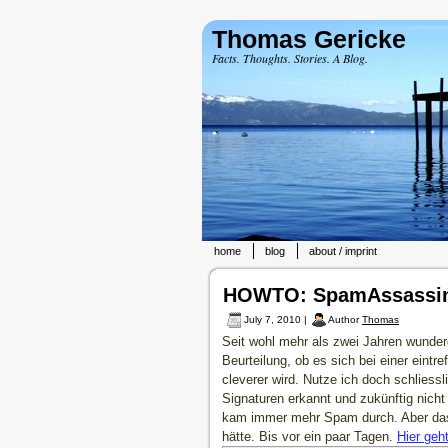
Thomas Gericke
Facts. Thoughts. Stories. A Blog.
home
blog
about / imprint
HOWTO: SpamAssassins 
July 7, 2010 |
Author
Thomas
Seit wohl mehr als zwei Jahren wunde
Beurteilung, ob es sich bei einer eint
cleverer wird. Nutze ich doch schliess
Signaturen erkannt und zukünftig nich
kam immer mehr Spam durch. Aber das 
hätte. Bis vor ein paar Tagen.
Hier geht