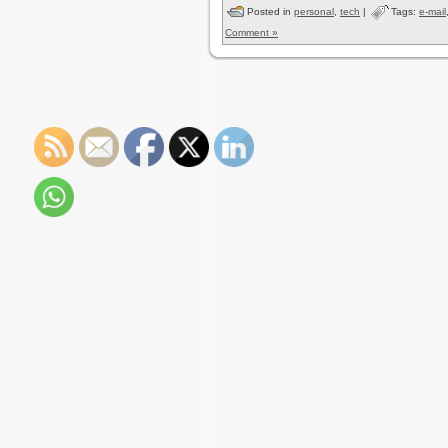
Posted in
personal
,
tech
|
Tags:
e-mail
Comment »