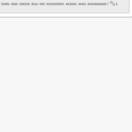
,
howto
,
imap
,
internet
,
linux
,
perl
,
programming
,
sa-learn
,
spam
,
spamassassin
|
1