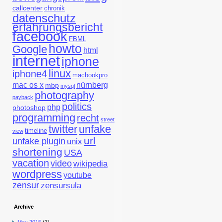
callcenter
chronik
datenschutz
erfahrungsbericht
facebook
FBML
howto
Google
html
internet
iphone
linux
iphone4
macbookpro
mac os x
nürnberg
mbp
mysql
photography
payback
politics
php
photoshop
programming
recht
street
twitter
unfake
timeline
view
url
unfake plugin
unix
shortening
USA
vacation
video
wikipedia
wordpress
youtube
zensur
zensursula
Archive