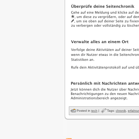
Posted in
tech
|
Tags:
chronik
,
erfahru