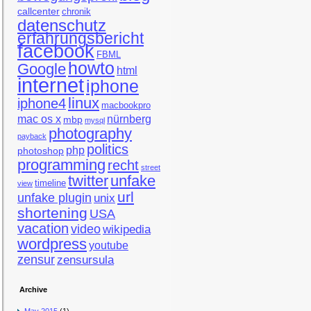
callcenter
chronik
datenschutz
erfahrungsbericht
facebook
FBML
howto
Google
html
internet
iphone
linux
iphone4
macbookpro
mac os x
nürnberg
mbp
mysql
photography
payback
politics
php
photoshop
programming
recht
street
twitter
unfake
timeline
view
url
unfake plugin
unix
shortening
USA
vacation
video
wikipedia
wordpress
youtube
zensur
zensursula
Archive