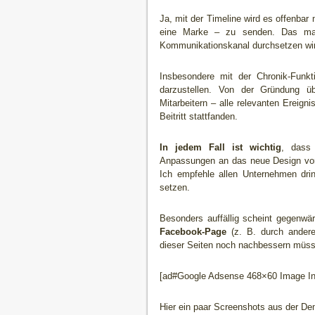
Ja, mit der Timeline wird es offenbar
eine Marke – zu senden. Das mag
Kommunikationskanal durchsetzen wi
Insbesondere mit der Chronik-Funk
darzustellen. Von der Gründung ü
Mitarbeitern – alle relevanten Ereig
Beitritt stattfanden.
In jedem Fall ist wichtig
, dass
Anpassungen an das neue Design vorn
Ich empfehle allen Unternehmen dri
setzen.
Besonders auffällig scheint gegenwä
Facebook-Page
(z. B. durch andere
dieser Seiten noch nachbessern müs
[ad#Google Adsense 468×60 Image Inl
Hier ein paar Screenshots aus der De