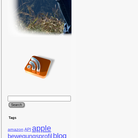
Tags
apple
amazon
API
blog
bewegungsprofil