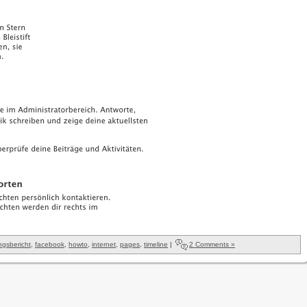
ngsbericht
,
facebook
,
howto
,
internet
,
pages
,
timeline
|
2 Comments »