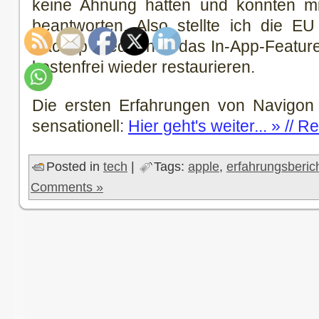
keine Ahnung hatten und konnten mi
beantworten. Also stellte ich die E
Backup wieder her, das In-App-Feature 
kostenfrei wieder restaurieren.
Die ersten Erfahrungen von Navigon
sensationell:
Hier geht's weiter... » // R
Posted in
tech
|
Tags:
apple
,
erfahrungsberic
Comments »