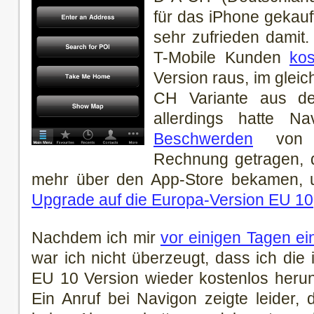
für das iPhone gekau
sehr zufrieden damit.
T-Mobile Kunden
kos
Version raus, im glei
CH Variante aus de
allerdings hatte 
Beschwerden
von e
Rechnung getragen, 
mehr über den App-Store bekamen, 
Upgrade auf die Europa-Version EU 10
Nachdem ich mir
vor einigen Tagen ei
war ich nicht überzeugt, dass ich die
EU 10 Version wieder kostenlos heru
Ein Anruf bei Navigon zeigte leider, d