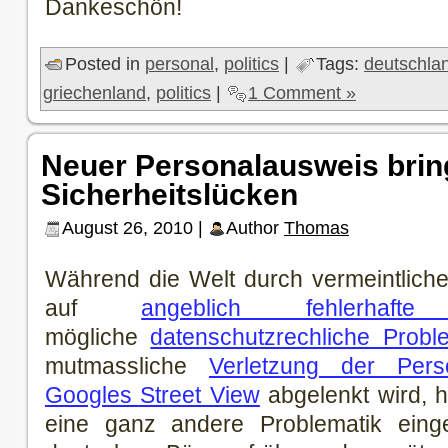
Dankeschön!
Posted in
personal
,
politics
|
Tags:
deutschla
griechenland
,
politics
|
1 Comment »
Neuer Personalausweis bring
Sicherheitslücken
August 26, 2010 |
Author
Thomas
Während die Welt durch vermeintlich
auf
angeblich fehlerhaf
mögliche
datenschutzrechliche Prob
mutmassliche
Verletzung der Persö
Googles Street View
abgelenkt wird, ha
eine ganz andere Problematik eing