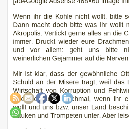
[ad#Google Adsense 468×60 Image Inl
Wenn ihr die Kohle nicht wollt, bitte s
Dann macht doch bitte was ihr wollt 
Akropolis. Vertickt gerne alles an die
immer. Druckt wieder eure Drachmen,
und vor allem: geht uns bitte n
weinerlichen Gejammer auf die Nerven
Mir ist klar, dass der gewöhnliche O
Schuld an der Misere trägt, weil das L
Wirtschaft von Korruption und Fehlwir
Aber verdammt nochmal, wenn ihr eu
wollt und uns bzw. unser Land beschim
Pauken und Trompeten unter. Aber leis