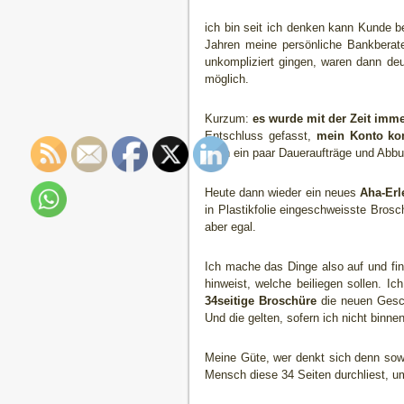
ich bin seit ich denken kann Kunde b
Jahren meine persönliche Bankberater
unkompliziert gingen, waren dann de
möglich.
Kurzum:
es wurde mit der Zeit imme
Entschluss gefasst,
mein Konto ko
noch ein paar Daueraufträge und Abb
Heute dann wieder ein neues
Aha-Erl
in Plastikfolie eingeschweisste Brosc
aber egal.
Ich mache das Dinge also auf und fi
hinweist, welche beiliegen sollen. I
34seitige Broschüre
die neuen Gesc
Und die gelten, sofern ich nicht binn
Meine Güte, wer denkt sich denn sowa
Mensch diese 34 Seiten durchliest, u