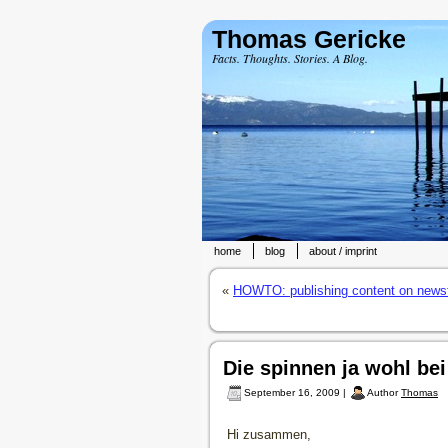
Thomas Gericke
Facts. Thoughts. Stories. A Blog.
home
blog
about / imprint
«
HOWTO: publishing content on newsf
Die spinnen ja wohl be
September 16, 2009 |
Author
Thomas
Hi zusammen,