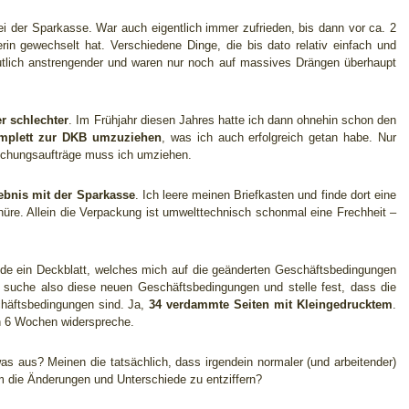
ei der Sparkasse. War auch eigentlich immer zufrieden, bis dann vor ca. 2
in gewechselt hat. Verschiedene Dinge, die bis dato relativ einfach und
utlich anstrengender und waren nur noch auf massives Drängen überhaupt
r schlechter
. Im Frühjahr diesen Jahres hatte ich dann ohnehin schon den
mplett zur DKB umzuziehen
, was ich auch erfolgreich getan habe. Nur
uchungsaufträge muss ich umziehen.
ebnis mit der Sparkasse
. Ich leere meinen Briefkasten und finde dort eine
hüre. Allein die Verpackung ist umwelttechnisch schonmal eine Frechheit –
nde ein Deckblatt, welches mich auf die geänderten Geschäftsbedingungen
ch suche also diese neuen Geschäftsbedingungen und stelle fest, dass die
häftsbedingungen sind. Ja,
34 verdammte Seiten mit Kleingedrucktem
.
en 6 Wochen widerspreche.
s aus? Meinen die tatsächlich, dass irgendein normaler (und arbeitender)
m die Änderungen und Unterschiede zu entziffern?