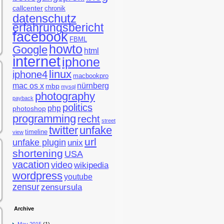
callcenter
chronik
datenschutz
erfahrungsbericht
facebook
FBML
howto
Google
html
internet
iphone
linux
iphone4
macbookpro
mac os x
nürnberg
mbp
mysql
photography
payback
politics
php
photoshop
programming
recht
street
twitter
unfake
timeline
view
url
unfake plugin
unix
shortening
USA
vacation
video
wikipedia
wordpress
youtube
zensur
zensursula
Archive