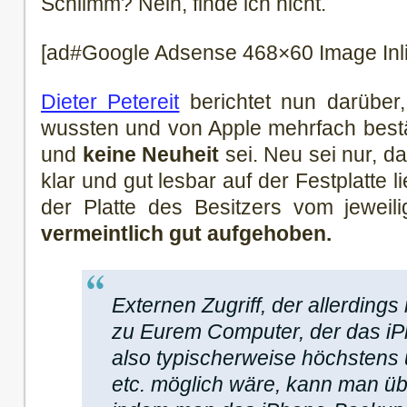
Schlimm? Nein, finde ich nicht.
[ad#Google Adsense 468×60 Image Inl
Dieter Petereit
berichtet nun darüber,
wussten und von Apple mehrfach bestät
und
keine Neuheit
sei. Neu sei nur, d
klar und gut lesbar auf der Festplatte l
der Platte des Besitzers vom jeweili
vermeintlich gut aufgehoben.
Externen Zugriff, der allerding
zu Eurem Computer, der das iP
also typischerweise höchstens 
etc. möglich wäre, kann man ü