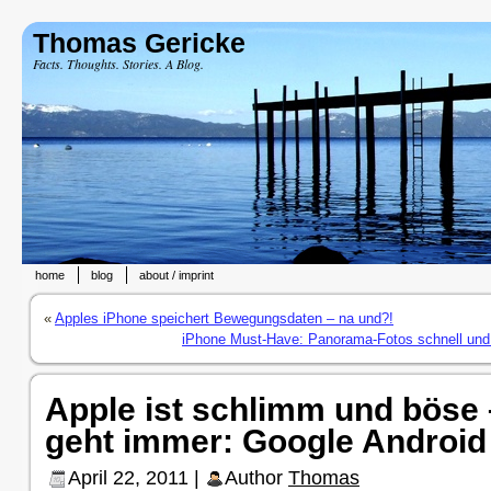
Thomas Gericke
Facts. Thoughts. Stories. A Blog.
home
blog
about / imprint
«
Apples iPhone speichert Bewegungsdaten – na und?!
iPhone Must-Have: Panorama-Fotos schnell und
Apple ist schlimm und böse
geht immer: Google Android
April 22, 2011 |
Author
Thomas