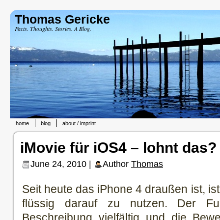
Thomas Gericke
Facts. Thoughts. Stories. A Blog.
home
blog
about / imprint
iMovie für iOS4 – lohnt das?
June 24, 2010 |
Author
Thomas
Seit heute das iPhone 4 draußen ist, is
flüssig darauf zu nutzen. Der Fun
Beschreibung vielfältig und die Bew