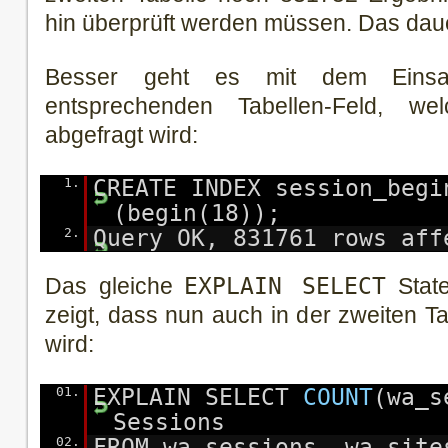
hin überprüft werden müssen. Das dauer
Besser geht es mit dem Einsa
entsprechenden Tabellen-Feld, 
abgefragt wird:
1.
CREATE INDEX session_begi
(begin(18));
2.
Query OK, 831761 rows aff
Das gleiche
EXPLAIN SELECT
Stat
zeigt, dass nun auch in der zweiten T
wird:
01.
EXPLAIN SELECT
COUNT
(wa_s
Sessions
02.
FROM wa_sessions, wa_site