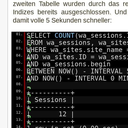
zweiten Tabelle wurden durch das r
Indizes bereits ausgeschlossen. Und
damit volle 5 Sekunden schneller:
01.
SELECT
COUNT
(wa_sessions.
02.
FROM wa_sessions, wa_site
03.
WHERE wa_sites.site_name
04.
AND wa_sites.ID = wa_sess
05.
AND wa_sessions.begin
06.
BETWEEN NOW() - INTERVAL 
07.
AND NOW() - INTERVAL 0 MI
08.
09.
+----------+
10.
| Sessions |
11.
+----------+
12.
| 12 |
13.
+----------+
14.