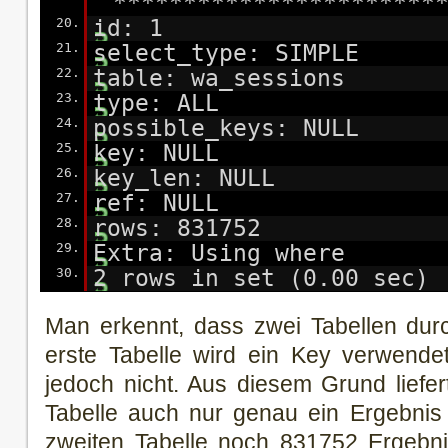
***********************
20.
id: 1
21.
select_type: SIMPLE
22.
table: wa_sessions
23.
type: ALL
24.
possible_keys: NULL
25.
key: NULL
26.
key_len: NULL
27.
ref: NULL
28.
rows: 831752
29.
Extra: Using where
30.
2 rows in set (0.00 sec)
Man erkennt, dass zwei Tabellen dur
erste Tabelle wird ein Key verwendet
jedoch nicht. Aus diesem Grund liefer
Tabelle auch nur genau ein Ergebnis
zweiten Tabelle noch 831752 Ergebn