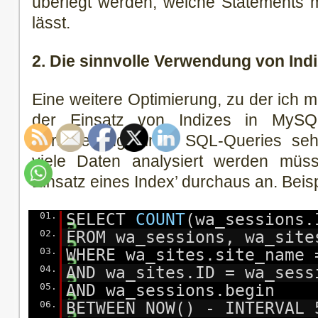
überlegt werden, welche Statements 
lässt.
2. Die sinnvolle Verwendung von Ind
Eine weitere Optimierung, zu der ich
der Einsatz von Indizes in MySQL
Verarbeitung eines SQL-Queries sehr
viele Daten analysiert werden müss
Einsatz eines Index’ durchaus an. Beisp
01.
SELECT
COUNT
(wa_sessions.
02.
FROM wa_sessions, wa_site
03.
WHERE wa_sites.site_name
04.
AND wa_sites.ID = wa_sess
05.
AND wa_sessions.begin
06.
BETWEEN NOW() - INTERVAL 