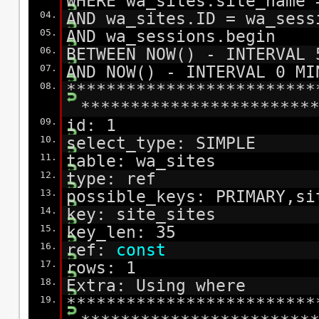
WHERE wa_sites.site_name
04.
AND wa_sites.ID = wa_sess
05.
AND wa_sessions.begin
06.
BETWEEN NOW() - INTERVAL 
07.
AND NOW() - INTERVAL 0 MI
08.
*************************
***********************
09.
id: 1
10.
select_type: SIMPLE
11.
table: wa_sites
12.
type: ref
13.
possible_keys: PRIMARY,si
14.
key: site_sites
15.
key_len: 35
16.
ref:
const
17.
rows: 1
18.
Extra: Using where
19.
*************************