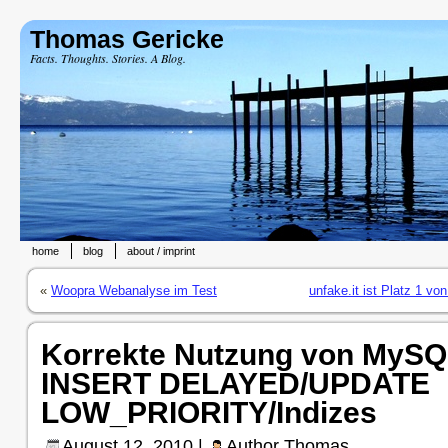
Thomas Gericke
Facts. Thoughts. Stories. A Blog.
home
blog
about / imprint
«
Woopra Webanalyse im Test
unfake.it ist Platz 1 vo
Korrekte Nutzung von MySQ
INSERT DELAYED/UPDATE
LOW_PRIORITY/Indizes
August 12, 2010 |
Author
Thomas