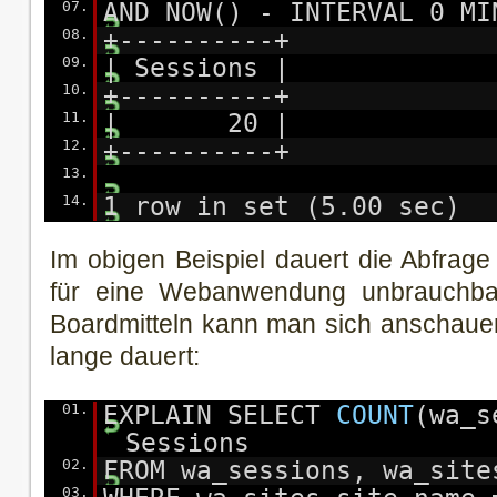
07.
AND NOW() - INTERVAL 0 MI
08.
+----------+
09.
| Sessions |
10.
+----------+
11.
| 20 |
12.
+----------+
13.
14.
1 row in set (5.00 sec)
Im obigen Beispiel dauert die Abfrag
für eine Webanwendung unbrauchbar
Boardmitteln kann man sich anschaue
lange dauert:
01.
EXPLAIN SELECT
COUNT
(wa_s
Sessions
02.
FROM wa_sessions, wa_site
03.