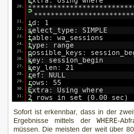
Extra: Using where
20.
*************************
***********************
21.
id: 1
22.
select_type: SIMPLE
23.
table: wa_sessions
24.
type: range
25.
possible_keys: session_be
26.
key: session_begin
27.
key_len: 21
28.
ref: NULL
29.
rows: 55
30.
Extra: Using where
31.
2 rows in set (0.00 sec)
Sofort ist erkennbar, dass in der zwe
Ergebnisse mittels der
WHERE
-Abf
müssen. Die meisten der weit über 80