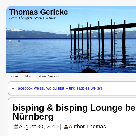
Thomas Gericke
Facts. Thoughts. Stories. A Blog.
home
blog
about / imprint
«
Facebook weiss, wo du bist – und sagt es weiter!
bisping & bisping Lounge be
Nürnberg
August 30, 2010 |
Author
Thomas