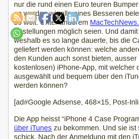
nur die rund einen Euro teuren Bumper 
so wurden wir alle eines Besseren bel
so weit.
Unter anderem
MacTechNews.
Bestellungen möglich seien. Und damit 
weshalb es so lange dauerte, bis die C
geliefert werden können: welche ander
den Kunden auch sonst bieten, ausser e
kostenlosen) iPhone-App, mit welcher 
ausgewählt und bequem über den iTune
werden können?
[ad#Google Adsense, 468×15, Post-Inli
Die App heisst “iPhone 4 Case Progra
über iTunes
zu bekommen. Und sie ist s
schick. Nach der Anmeldung mit den iT