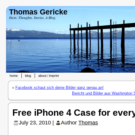
Thomas Gericke
Facts. Thoughts. Stories. A Blog.
home
blog
about / imprint
«
Facebook schaut sich deine Bilder ganz genau an!
Bericht und Bilder aus Washington 
Free iPhone 4 Case for eve
July 23, 2010 |
Author
Thomas